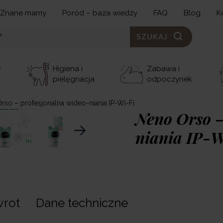
Znane mamy
Poród – baza wiedzy
FAQ
Blog
K
SZUKAJ
e
Higiena i
Zabawa i
pielęgnacja
odpoczynek
rso – profesjonalna wideo-niania IP-Wi-Fi
Neno Orso –
niania IP-W
219,00 zł
Neno Orso
– n
owoczes
wrot
Dane techniczne
żywo, czujnikami ruchu
Dzięki aplikacji możes