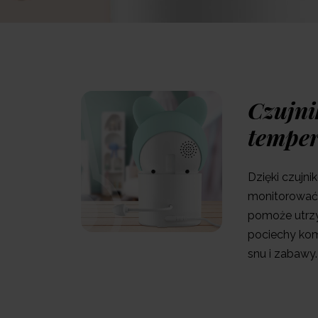
Czujni
temper
Dzięki czujn
monitorować 
pomoże utrz
pociechy kom
snu i zabawy.