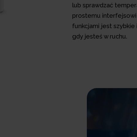
lub sprawdzać tempera
prostemu interfejsowi
Niania WiFi
Ni
funkcjami jest szybkie
możl
ro
gdy jesteś w ruchu.
z
Produkt dostępny w:
Nagrody