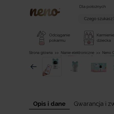
Dla położnych
Odciąganie
Karmieni
pokarmu
dziecka
Strona główna
>>
Nianie elektroniczne
>>
Neno O
Opis i dane
Gwarancja i z