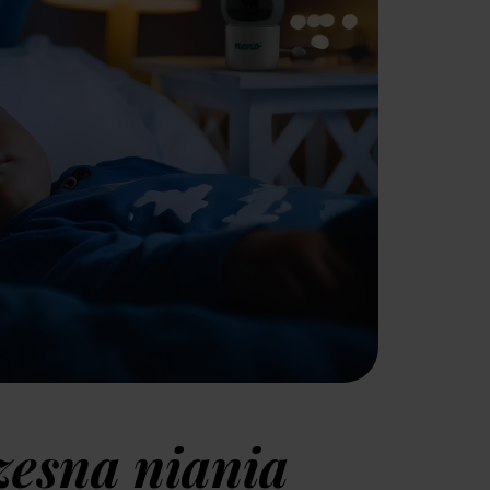
zem:
esna niania