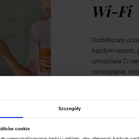
59,00 zł
Wi-Fi
Dodaj
Dodatkowo urzą
każdym razem, g
umożliwia Ci na
rozwiązanie, kt
oraz poczucie b
Szczegóły
 plików cookie
do spersonalizowania treści i reklam, aby oferować funkcje sp