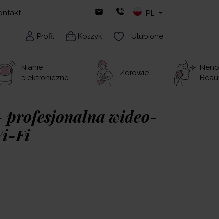
ontakt
PL
Profil
Koszyk
Ulubione
Nianie
Neno
Zdrowie
elektroniczne
Beau
 profesjonalna wideo-
i-Fi
na niania WI-FI z funkcją podglądu na
 i dźwięku oraz dwukierunkową komunikacją.
z sterować kamerą, sprawdzać temperaturę i