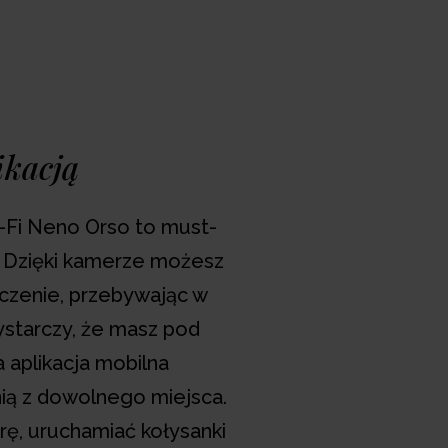
wolnego miejsca. Idealna dla rodziców
bezpieczeństwo dziecka.
Dodaj to koszyka >>
ikacją
lubionych
-Fi Neno Orso to must-
ówienia 1 dzien roboczy
. Dzięki kamerze możesz
zenie, przebywając w
a
dla klubowiczów Neno od 99 zł
starczy, że masz pod
a aplikacja mobilna
ią z dowolnego miejsca.
ę, uruchamiać kołysanki