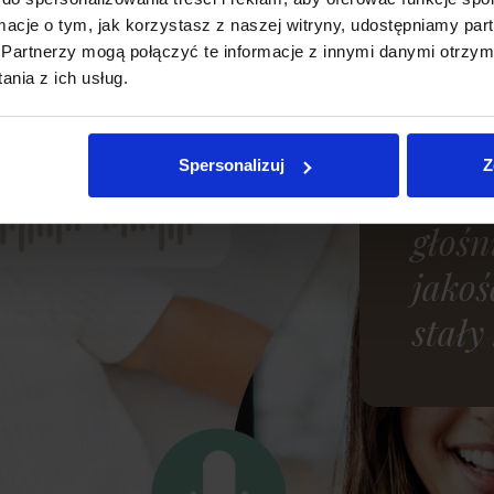
ormacje o tym, jak korzystasz z naszej witryny, udostępniamy p
Partnerzy mogą połączyć te informacje z innymi danymi otrzym
Dwuk
nia z ich usług.
Uspok
Spersonalizuj
Z
głos
głośn
jakoś
stały