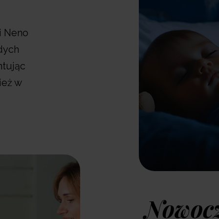
i Neno
dych
ntując
ież w
Często kupowane ra
Nowocz
NC1- szybka
ładowarka