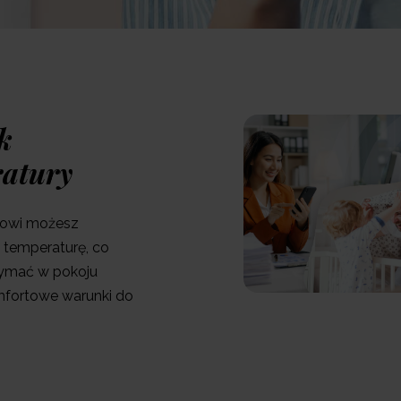
k
atury
ikowi możesz
temperaturę, co
ymać w pokoju
fortowe warunki do