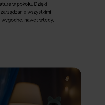
turę w pokoju. Dzięki
 zarządzanie wszystkimi
ania z
Niania z
Tryb nocny
 i wygodne, nawet wtedy,
iwością
detekcją
niani z IR
bienia
ruchu
djęć