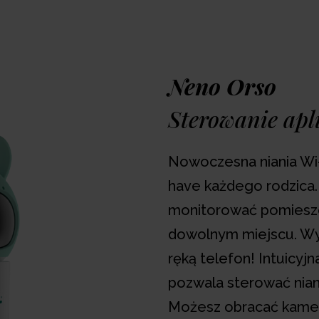
włączać kołysanki z do
dbających o komfort i 
Neno Orso
-
1
+
Sterowanie apl
Dodaj produkt do u
Nowoczesna niania Wi
Czas realizacji zam
have każdego rodzica
Zwrot 14 dni
monitorować pomieszc
Darmowa dostaw
dowolnym miejscu. Wy
Gwarancja 24 mies.
ręką telefon! Intuicyjn
pozwala sterować nian
Możesz obracać kamer