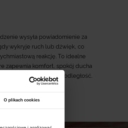
dzenie wysyła powiadomienie za
dy wykryje ruch lub dźwięk, co
tychmiastową reakcję. To idealne
óre zapewnia komfort, spokój ducha
liskości bez względu na odległość.
O plikach cookies
ołecznościowe i analizować