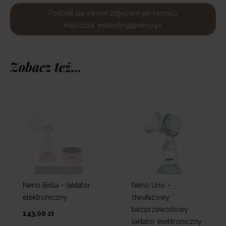
Podziel się swoim zdjęciem jak karmisz
maluszka: marketing@neno.pl.
Zobacz też...
Neno Bella – laktator
Neno Uno –
elektroniczny
dwufazowy
bezprzewodowy
143,00 zł
laktator elektroniczny