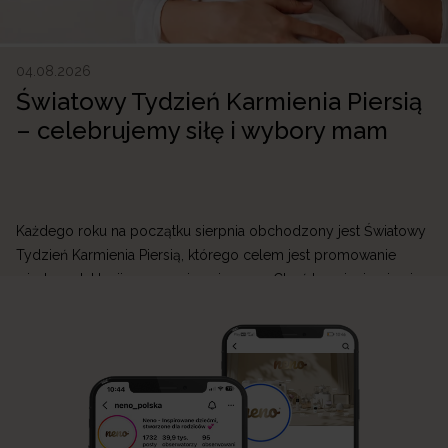
04.08.2026
Światowy Tydzień Karmienia Piersią
– celebrujemy siłę i wybory mam
Każdego roku na początku sierpnia obchodzony jest Światowy
Tydzień Karmienia Piersią, którego celem jest promowanie
wiedzy o laktacji oraz wspieranie mam. Choć karmienie piersią
jest naturalnym sposobem żywienia niemowlęcia, jego początki
mogą być wymagające. W Neno wierzymy, że każda mama
zasługuje na wsparcie, dlatego tworzymy produkty, które
ułatwiają przygodę z laktacją i sprawiają, że codzienne […]