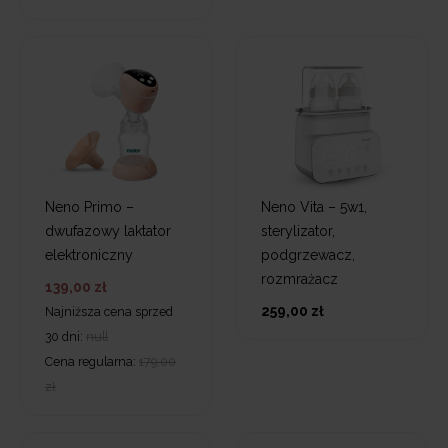
Neno Primo –
Neno Vita – 5w1,
dwufazowy laktator
sterylizator,
elektroniczny
podgrzewacz,
rozmrażacz
139,00 zł
259,00 zł
Najniższa cena sprzed
30 dni:
null
Cena regularna:
179,00
zł