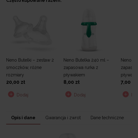
Często kupowane razem:
Neno Butelki – zestaw 2
Neno Butelka 240 ml –
Neno Bu
smoczków, różne
zapasowa rurka z
zapasow
rozmiary
pływakiem
pływaki
20,00 zł
8,00 zł
7,00 zł
Dodaj
Dodaj
Do
Opis i dane
Gwarancja i zwrot
Dane techniczne