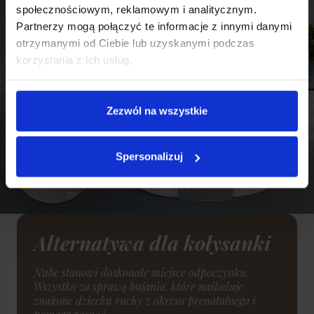
społecznościowym, reklamowym i analitycznym.
Partnerzy mogą połączyć te informacje z innymi danymi
otrzymanymi od Ciebie lub uzyskanymi podczas
korzystania z ich usług.
Zezwól na wszystkie
Spersonalizuj
Alternatywa dla kołysanki
Nube stanowi doskonałe miejsce odpoczynku.
Wszystko za sprawą bujania, które naśladuje
znajome dziecku ruchy z okresu prenatalnego i