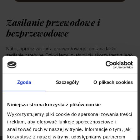
Zasilanie przewodowe i
bezprzewodowe
Nube, oprócz zasilania przewodowego, posiada także
zasilanie bateryjne. Dzięki temu z łatwością skorzystasz z jego
pomocy w domu i na świeżym powietrzu, bez konieczności
używania prądu
Cały zestaw
Zgoda
Szczegóły
O plikach cookies
Neno Nube otrzymujesz w zestawie, który zawiera wszystko,
Niniejsza strona korzysta z plików cookie
czego potrzebujesz, aby wygodnie korzystać z produktu:
bujak, pilot umożliwiający zdalne sterowanie, zasilacz i
Wykorzystujemy pliki cookie do spersonalizowania treści
dokładną instrukcję użytkowania.
i reklam, aby oferować funkcje społecznościowe i
analizować ruch w naszej witrynie. Informacje o tym, jak
korzystasz z naszej witryny, udostępniamy partnerom