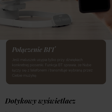
Połączenie BIT
Jeśli maluszek usypia tylko przy dźwiękach
konkretnej piosenki. Funkcja BT sprawia, że Nube
łączy się z telefonem i transmituje wybraną przez
Ciebie muzykę.
Dotykowy wyświetlacz