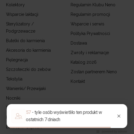
Kolektory
Regulamin Klubu Neno
Wsparcie laktacji
Regulamin promocji
Sterylizatory /
Wsparcie i serwis
Podgrzewacze
Polityka Prywatności
Butelki do karmienia
Dostawa
Akcesoria do karmienia
Zwroty i reklamacje
Pięlegnacja
Katalog 2026
Szczoteczki do zebów
Zostań partnerem Neno
Tekstylia
Kontakt
Wanienki/ Przewijaki
Nocniki
Pokój dziecka
Krzesełka
Leżaczki/ Bujaczki