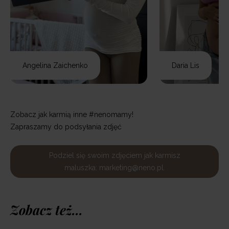
Angelina Zaichenko
Daria Lis
Zobacz jak karmią inne #nenomamy!
Zapraszamy do podsyłania zdjęć
Podziel się swoim zdjęciem jak karmisz
maluszka: marketing@neno.pl.
Zobacz też...