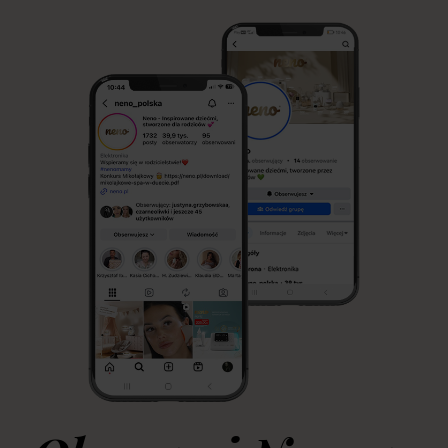
jest naturalnym sposobem żywienia niemowlęcia, jego początki
mogą być wymagające. W Neno wierzymy, że każda mama
zasługuje na wsparcie, dlatego tworzymy produkty, które
ułatwiają przygodę z laktacją i sprawiają, że codzienne […]