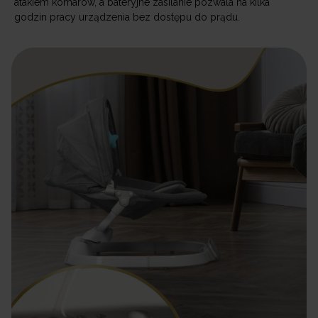
atakiem komarów, a bateryjne zasilanie pozwala na kilka
godzin pracy urządzenia bez dostępu do prądu.