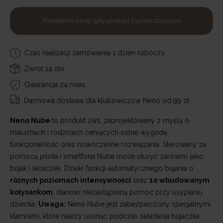
Powiadom mnie, gdy produkt będzie dostępny
Czas realizacji zamówienia 1 dzien roboczy
Zwrot 14 dni
Gwarancja 24 mies.
Darmowa dostawa
dla klubowiczów Neno od 99 zł
Neno Nube
to produkt 2w1, zaprojektowany z myślą o
maluchach i rodzicach ceniących sobie wygodę,
funkcjonalność oraz nowoczesne rozwiązania. Sterowany za
pomocą pilota i smartfona Nube może służyć zarówno jako
bujak i leżaczek. Dzięki funkcji automatycznego bujania o
różnych poziomach intensywności
oraz
10 wbudowanym
kołysankom
, stanowi niezastąpioną pomoc przy usypianiu
dziecka.
Uwaga:
Neno Nube jest zabezpieczony specjalnymi
klamrami, które należy usunąć podczas składania bujaczka.