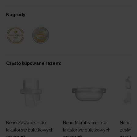
Nagrody
Często kupowane razem:
Neno Zaworek – do
Neno Membrana – do
Neno Spa
laktatorów butelkowych
laktatorów butelkowych
zestaw c