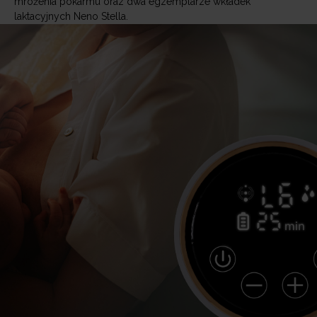
mrożenia pokarmu oraz dwa egzemplarze wkładek
laktacyjnych Neno Stella.