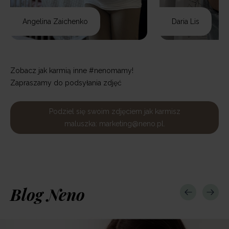
Angelina Zaichenko
Daria Lis
Zobacz jak karmią inne #nenomamy!
Zapraszamy do podsyłania zdjęć
Podziel się swoim zdjęciem jak karmisz
maluszka: marketing@neno.pl.
Blog Neno