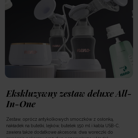
Ekskluzywny zestaw deluxe All-
In-One
Zestaw, oprócz antykolkowych smoczków z osłonką,
nakładek na butelki, lejków, butelek 150 ml i kabla USB-C,
zawiera także dodatkowe akcesoria: dwa woreczki do