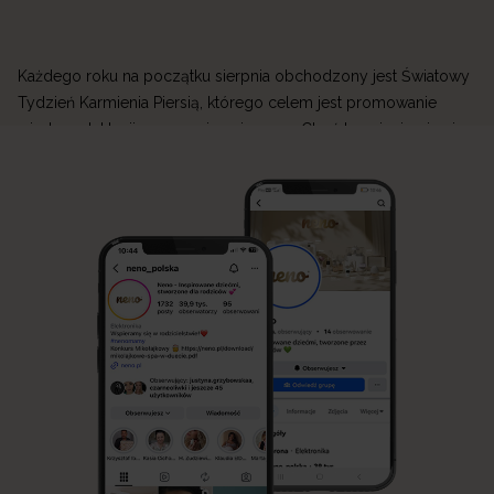
Każdego roku na początku sierpnia obchodzony jest Światowy
Tydzień Karmienia Piersią, którego celem jest promowanie
wiedzy o laktacji oraz wspieranie mam. Choć karmienie piersią
jest naturalnym sposobem żywienia niemowlęcia, jego początki
mogą być wymagające. W Neno wierzymy, że każda mama
zasługuje na wsparcie, dlatego tworzymy produkty, które
ułatwiają przygodę z laktacją i sprawiają, że codzienne […]