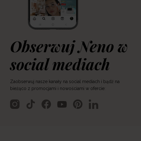
Obserwuj Neno w
social mediach
Zaobserwuj nasze kanały na social mediach i bądź na
bieżąco z promocjami i nowościami w ofercie: