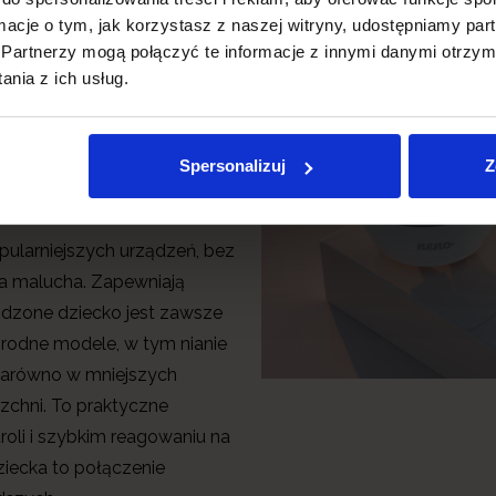
ormacje o tym, jak korzystasz z naszej witryny, udostępniamy p
pokój
Partnerzy mogą połączyć te informacje z innymi danymi otrzym
nia z ich usług.
nia
Spersonalizuj
Z
opularniejszych urządzeń, bez
a malucha. Zapewniają
odzone dziecko jest zawsze
orodne modele, w tym nianie
 zarówno w mniejszych
rzchni. To praktyczne
troli i szybkim reagowaniu na
ziecka to połączenie