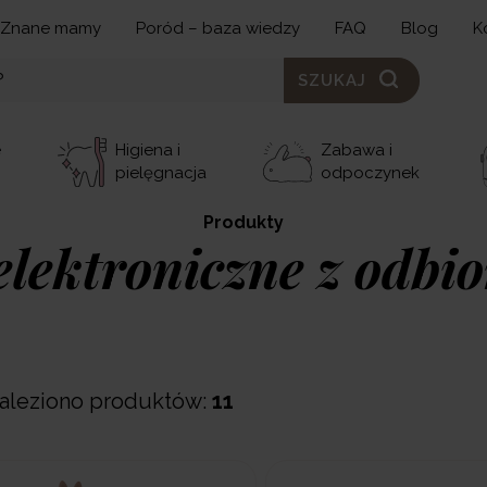
Znane mamy
Poród – baza wiedzy
FAQ
Blog
K
SZUKAJ
e
Higiena i
Zabawa i
pielęgnacja
odpoczynek
Produkty
elektroniczne z odbi
aleziono produktów:
11