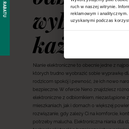
ruch w naszej witrynie. Inf
wybierz s
reklamowym i analitycznym. 
uzyskanymi podczas korzysta
każdego d
Nianie elektroniczne to obecnie jedne z najp
których trudno wyobrazić sobie wyprawkę dl
rodzicom spokój i pewność, że ich nowo nar
bezpieczne. W ofercie Neno znajdziesz różn
elektroniczne z odbiornikiem, niezastąpione
mieszkaniach, jak i domach o większej powie
rozwiązanie, gdy zależy Ci na komforcie, kon
potrzeby malucha. Elektroniczna niania dla d