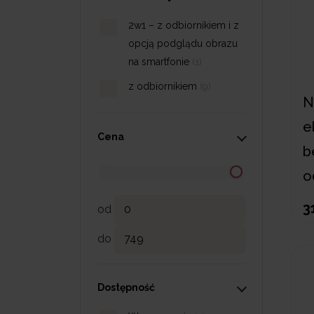
2w1 – z odbiornikiem i z
opcją podglądu obrazu
na smartfonie
(1)
z odbiornikiem
(9)
N
e
Cena
b
o
3
od
do
Dostępność