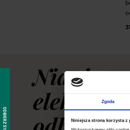
b
o
3
Nianie
elektroni
Zgoda
odbiorni
Niniejsza strona korzysta z
Wykorzystujemy pliki cookie 