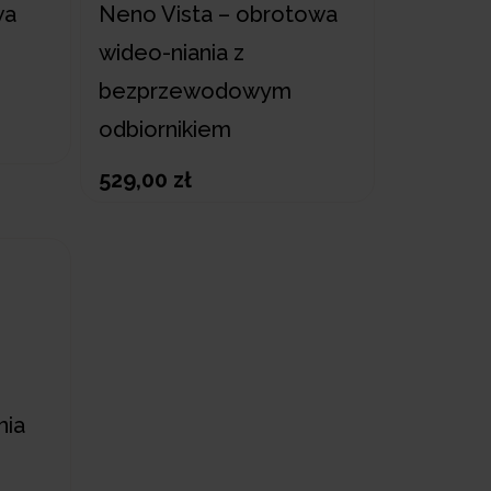
wa
Neno Vista – obrotowa
wideo-niania z
bezprzewodowym
odbiornikiem
529,00 zł
nia