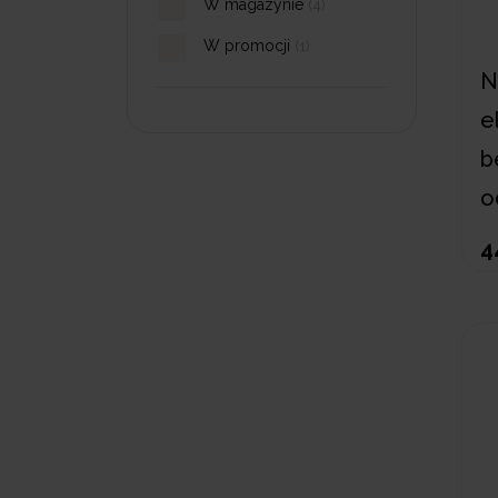
W magazynie
(4)
W promocji
(1)
N
e
b
o
4