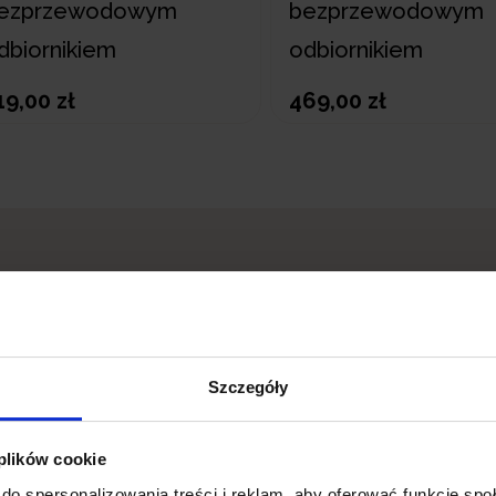
ezprzewodowym
bezprzewodowym
dbiornikiem
odbiornikiem
19,00 zł
469,00 zł
czne z
Szczegóły
kiem –
 plików cookie
do spersonalizowania treści i reklam, aby oferować funkcje sp