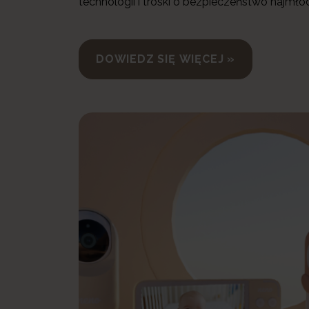
technologii i troski o bezpieczeństwo najmło
DOWIEDZ SIĘ WIĘCEJ »