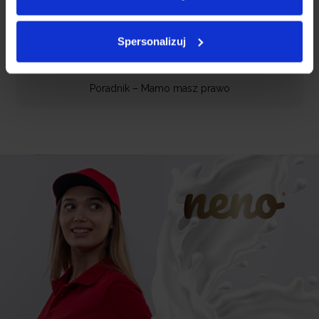
Poradnik laktacyjny Neno
Spersonalizuj
Poradnik – Mamo masz prawo