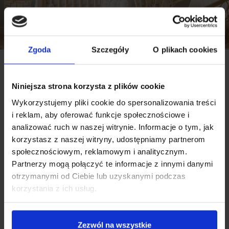
Zgoda
Szczegóły
O plikach cookies
Delikatna kolorystyka
Niniejsza strona korzysta z plików cookie
Karuzela Neno Leo została zaprojektowana z
wykorzystaniem stonowanych, naturalnych barw,
Wykorzystujemy pliki cookie do spersonalizowania treści
takich jak beże i brązy, które pomagają uspokoić
i reklam, aby oferować funkcje społecznościowe i
malucha. Zastosowanie subtelnych odcieni w
analizować ruch w naszej witrynie. Informacje o tym, jak
karuzeli sprzyja wyciszeniu i tworzy przyjazne
korzystasz z naszej witryny, udostępniamy partnerom
otoczenie dla niemowlaka.
społecznościowym, reklamowym i analitycznym.
Partnerzy mogą połączyć te informacje z innymi danymi
otrzymanymi od Ciebie lub uzyskanymi podczas
korzystania z ich usług.
Darmowe e-booki dla
Pokaż więcej»
mam od Neno
Zezwól na wszystkie