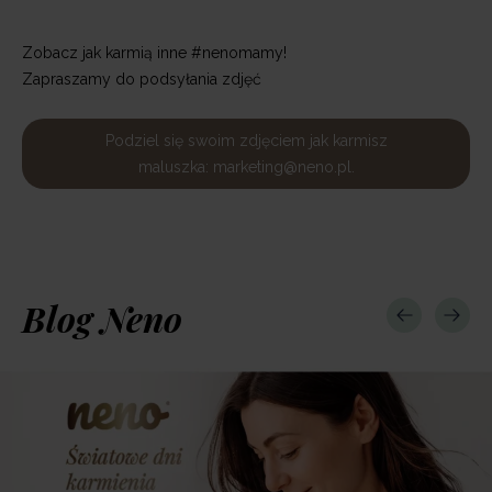
Zobacz jak karmią inne #nenomamy!
Zapraszamy do podsyłania zdjęć
Podziel się swoim zdjęciem jak karmisz
maluszka: marketing@neno.pl.
Blog Neno