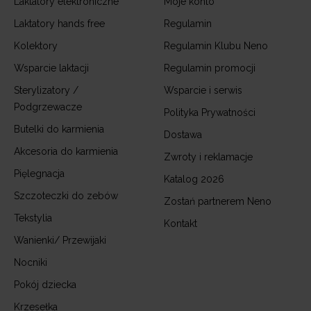
Laktatory elektroniczne
Moje konto
Laktatory hands free
Regulamin
Kolektory
Regulamin Klubu Neno
Wsparcie laktacji
Regulamin promocji
Sterylizatory /
Wsparcie i serwis
Podgrzewacze
Polityka Prywatności
Butelki do karmienia
Dostawa
Akcesoria do karmienia
Zwroty i reklamacje
Pięlegnacja
Katalog 2026
Szczoteczki do zebów
Zostań partnerem Neno
Tekstylia
Kontakt
Wanienki/ Przewijaki
Nocniki
Pokój dziecka
Krzesełka