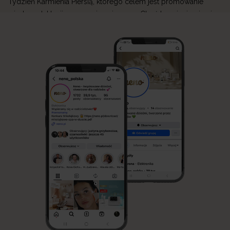
Tydzień Karmienia Piersią, którego celem jest promowanie
wiedzy o laktacji oraz wspieranie mam. Choć karmienie piersią
jest naturalnym sposobem żywienia niemowlęcia, jego początki
mogą być wymagające. W Neno wierzymy, że każda mama
zasługuje na wsparcie, dlatego tworzymy produkty, które
ułatwiają przygodę z laktacją i sprawiają, że codzienne […]