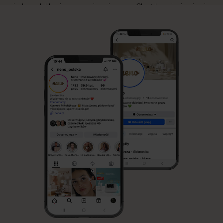
wiedzy o laktacji oraz wspieranie mam. Choć karmienie piersią
jest naturalnym sposobem żywienia niemowlęcia, jego początki
mogą być wymagające. W Neno wierzymy, że każda mama
zasługuje na wsparcie, dlatego tworzymy produkty, które
ułatwiają przygodę z laktacją i sprawiają, że codzienne […]