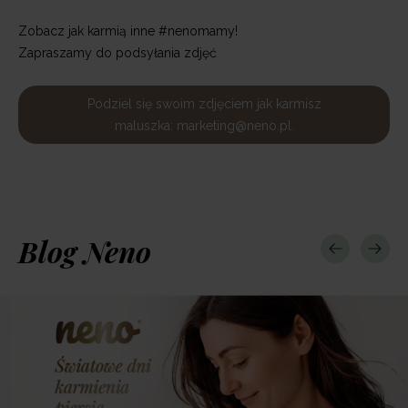
Zobacz jak karmią inne #nenomamy!
Zapraszamy do podsyłania zdjęć
Podziel się swoim zdjęciem jak karmisz
maluszka: marketing@neno.pl.
Blog Neno