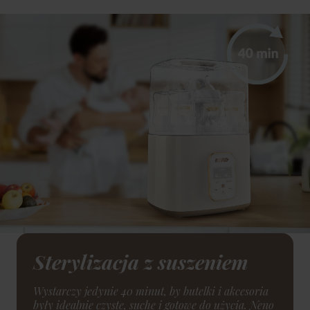
Sterylizacja z suszeniem
Wystarczy jedynie 40 minut, by butelki i akcesoria
były idealnie czyste, suche i gotowe do użycia. Neno