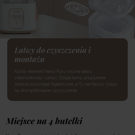
Łatwy do czyszczenia i
montażu
Każdy element Neno Puro można łatwo
zdemontować i umyć. Dzięki temu urządzenie
zawsze pozostaje higieniczne, a Ty nie tracisz czasu
na skomplikowane czyszczenie.
Miejsce na 4 butelki