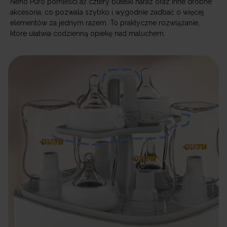
Neno Puro pomieści aż cztery butelki naraz oraz inne drobne
akcesoria, co pozwala szybko i wygodnie zadbać o więcej
elementów za jednym razem. To praktyczne rozwiązanie,
które ułatwia codzienną opiekę nad maluchem.