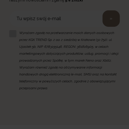
naszymi nowościami i zgarnij
5% zniżki
»
Wyrażam zgodę na przetwarzanie moich danych osobowych
przez KGK TREND Sp. z o.o. z siedzibą w Krakowie (31-752), ul.
Ujastek 5b, NIP: 6783155146, REGON: 361816905, w celach
marketingowych dotyczących produktów, usług, promocji i akcji
prowadzonych przez Spółkę, w tym marek Neno oraz Xblitz.
Wyrażam również zgodę na otrzymywanie informacji
handlowych drogą elektroniczną (e-mail, SMS) oraz na kontakt
telefoniczny w powyższych celach, zgodnie z obowiązującymi
przepisami prawa.