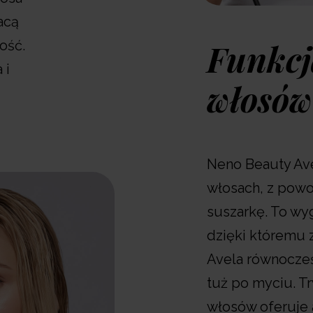
acą
Funkcj
ość.
 i
włosów
Neno Beauty Av
włosach, z pow
suszarkę. To wy
dzięki któremu 
Avela równocześ
tuż po myciu. T
włosów oferuje 