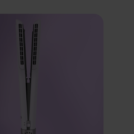
imnym nawiewie jest bezpieczniejszą
znych prostownic i sprawdzi się zarówno na
włosach. Funkcja pamięci, 2 tryby pracy, 3
iewu oraz automatyczne wyłączanie
ną kontrolę podczas codziennej stylizacji.
Dodaj to koszyka >>
lubionych
ówienia 1 dzien roboczy
a
dla klubowiczów Neno od 99 zł