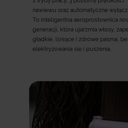
2 tryby pracy, 3 poziomy prędkości
nawiewu oraz automatyczne wyłącz
To inteligentna aeroprostownica no
generacji, która ujarzmia włosy, zap
gładkie, lśniące i zdrowe pasma, be
elektryzowania się i puszenia.