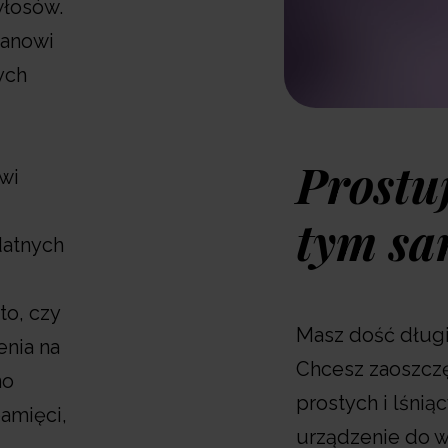
włosów.
tanowi
ych
Prostuj
wi
tym sa
datnych
to, czy
Masz dość długie
enia na
Chcesz zaoszczę
no
prostych i lśni
pamięci,
urządzenie do w