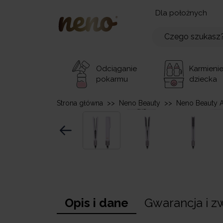
Dla położnych
Odciąganie
Karmieni
pokarmu
dziecka
Strona główna
>>
Neno Beauty
>>
Neno Beauty A
Opis i dane
Gwarancja i z