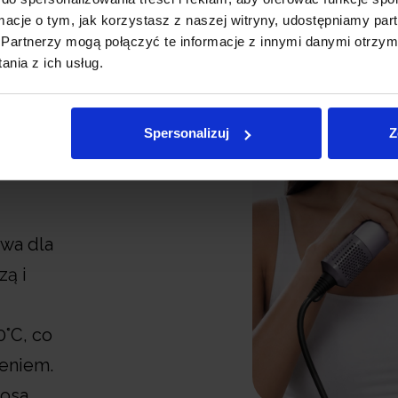
z
ormacje o tym, jak korzystasz z naszej witryny, udostępniamy p
Partnerzy mogą połączyć te informacje z innymi danymi otrzym
nia z ich usług.
Spersonalizuj
Z
ica z
ywa dla
zą i
0°C, co
zeniem.
łosa