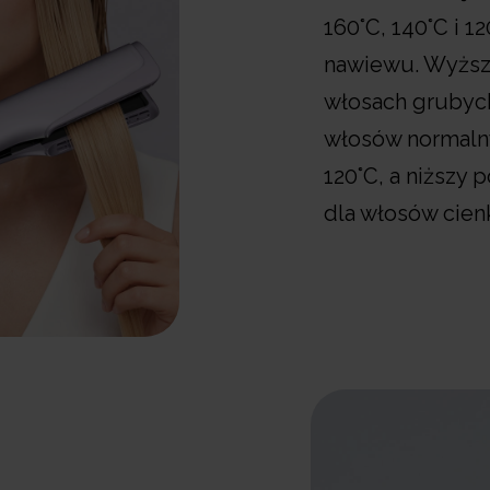
160°C, 140°C i 1
nawiewu. Wyższa
włosach grubych
włosów normalny
120°C, a niższy
dla włosów cienk