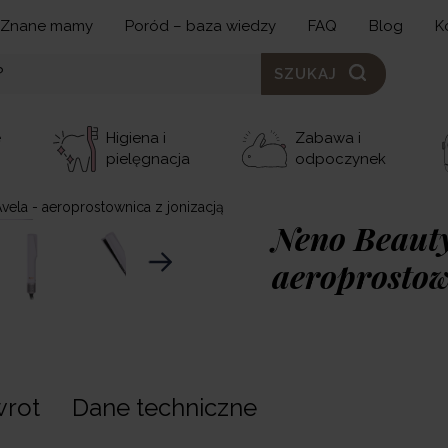
Znane mamy
Poród – baza wiedzy
FAQ
Blog
K
SZUKAJ
e
Higiena i
Zabawa i
pielęgnacja
odpoczynek
vela - aeroprostownica z jonizacją
Neno Beauty
aeroprostow
499,00 zł
Neno Beauty Avela to n
wrot
Dane techniczne
która jednocześnie sus
gładkich, lśniących pas