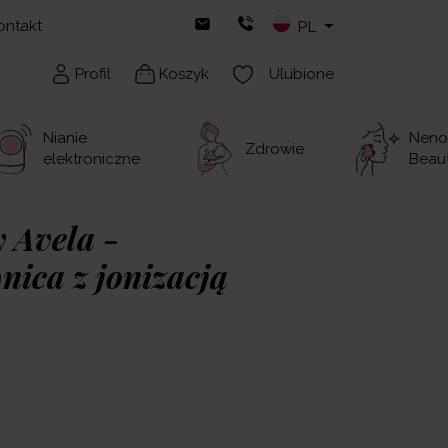
ontakt
PL
Profil
Koszyk
Ulubione
Nianie
Neno
Zdrowie
elektroniczne
Beau
 Avela -
nica z jonizacją
owoczesna aeroprostownica z jonizacją,
zy i wygładza włosy, zapewniając efekt
m bez puszenia i elektryzowania. Dzięki