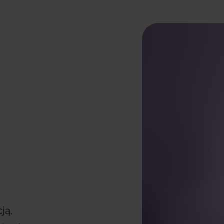
pracy na ciepłym lub z
alternatywą dla klasyc
mokrych, jak i suchych 
poziomy prędkości naw
gwarantują wygodę i peł
-
1
+
Dodaj produkt do u
Czas realizacji zam
Zwrot 14 dni
Darmowa dostaw
ją,
Gwarancja 24 mies.