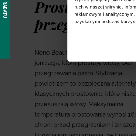
Proste włosy be
ruch w naszej witrynie. Inf
reklamowym i analitycznym. 
przegrzewania
uzyskanymi podczas korzysta
Neno Beauty Avela to aeroprostown
jonizacją, która prostuje włosy, bez
przegrzewania pasm. Stylizacja
powietrzem to bezpieczna alternat
klasycznych prostownic, które niszc
przesuszają włosy. Maksymalna
temperatura prostowania wynosi 16
chroni przed przegrzaniem i zniszc
Funkcja jonizacji sprawia, że łuski w