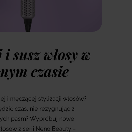
 i susz włosy w
mym czasie
j i męczącej stylizacji włosów?
dzić czas, nie rezygnując z
ących pasm? Wypróbuj nowe
łosów z serii Neno Beauty –