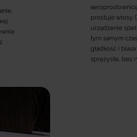
aeroprostownicę
anie.
prostuje włosy. 
wej
urządzenie spełn
ewnia
tym samym czasi
z
gładkość i blas
sprężyste, bez 