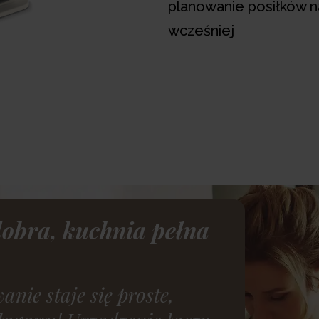
planowanie posiłków 
wcześniej
Produkt dostępny w:
Nagrody
obra, kuchnia pełna
nie staje się proste,