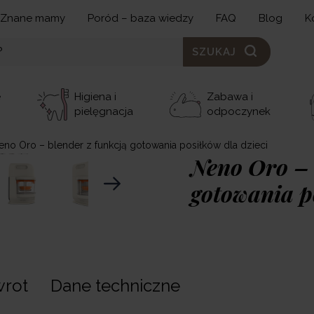
Znane mamy
Poród – baza wiedzy
FAQ
Blog
K
SZUKAJ
e
Higiena i
Zabawa i
pielęgnacja
odpoczynek
eno Oro – blender z funkcją gotowania posiłków dla dzieci
Neno Oro – 
gotowania p
449,00 zł
Neno Oro
to wielofunk
wrot
Dane techniczne
przygotuje pełnowartoś
szybko, wygodnie i bez 