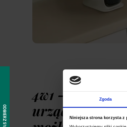
4w1 – jedno
Zgoda
urządzenie, wie
Niniejsza strona korzysta z
możliwoś
Wykorzystujemy pliki cookie 