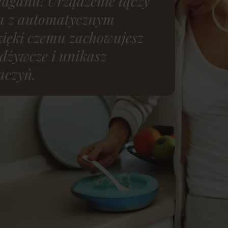
ałaganu! Urządzenie łączy
ia z automatycznym
ięki czemu zachowujesz
odżywcze i unikasz
aczyń.