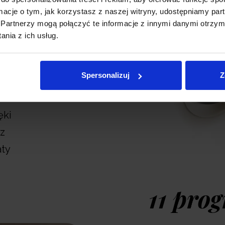
ormacje o tym, jak korzystasz z naszej witryny, udostępniamy p
Partnerzy mogą połączyć te informacje z innymi danymi otrzym
nia z ich usług.
ymuj
! Od
Spersonalizuj
Z
ée –
 i
ęki
z
aty
11 pro