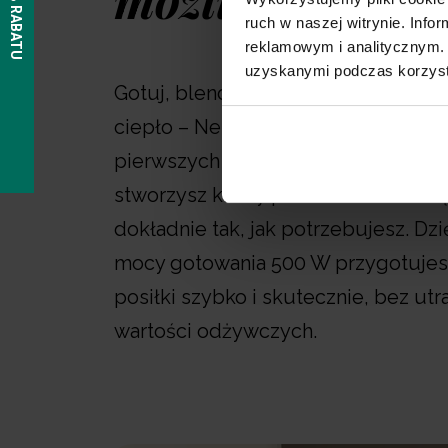
ruch w naszej witrynie. Inf
reklamowym i analitycznym. 
uzyskanymi podczas korzysta
Gotuj, blenduj, rozdrabniaj i podtrz
ciepło – Neno Oro robi to wszystko
pierwszych zupek po delikatne pur
stworzysz każdy posiłek z łatwością
dokładnie tak, jak potrzebujesz. Dzi
mocy gotowania 500 W przygotujes
posiłki szybko i skutecznie, bez utr
wartości odżywczych.