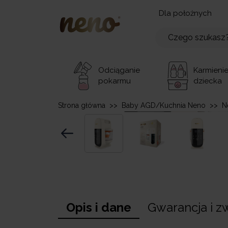
Dla położnych
Odciąganie
Karmieni
pokarmu
dziecka
Strona główna
>>
Baby AGD/Kuchnia Neno
>>
N
Opis i dane
Gwarancja i z