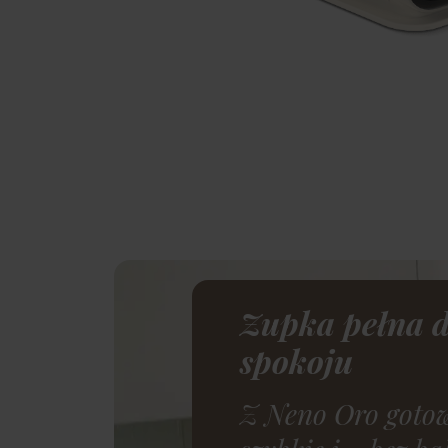
Zupka pełna d
spokoju
Z Neno Oro gotowa