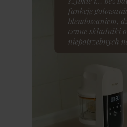
szybkie i… bez b
funkcję gotowan
blendowaniem, dz
cenne składniki 
niepotrzebnych n