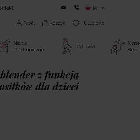
ontakt
PL
Profil
Koszyk
Ulubione
Nianie
Neno
Zdrowie
elektroniczne
Beau
blender z funkcją
osiłków dla dzieci
cyjny blender z funkcją gotowania, który
ciowe posiłki dla Twojego dziecka –
bałaganu. Gotuj, blenduj, podgrzewaj i