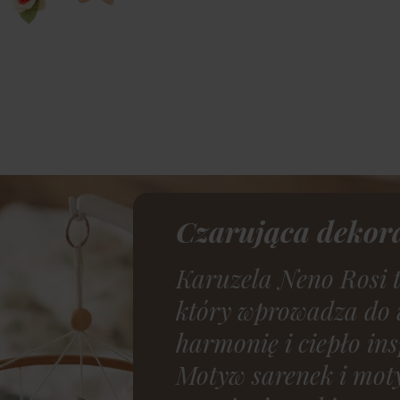
Nagrody
Czarująca dekora
Karuzela Neno Rosi t
który wprowadza do 
harmonię i ciepło in
Motyw sarenek i moty