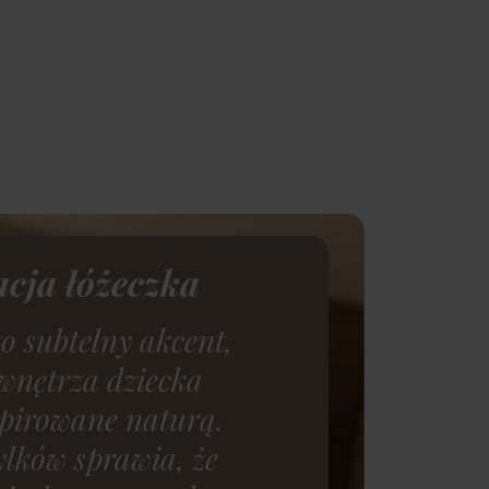
cja łóżeczka
o subtelny akcent,
wnętrza dziecka
spirowane naturą.
lków sprawia, że