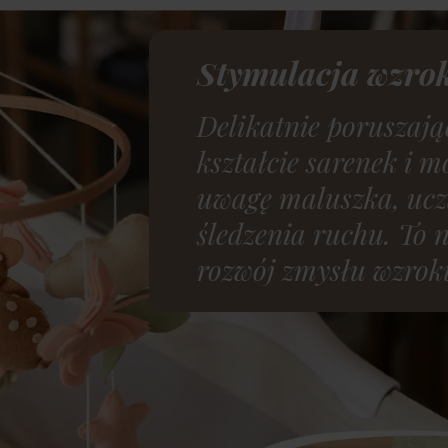
Stymulacja wzro
Delikatnie poruszając
kształcie sarenek i 
uwagę maluszka, uczą
śledzenia ruchu. To 
rozwój zmysłu wzroku