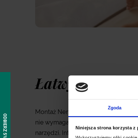
Łatwy montaż
Zgoda
Montaż Neno Rosi zajmuje tylko mo
nie wymaga żadnych dodatkowych
Niniejsza strona korzysta z
narzędzi. Intuicyjna konstrukcja spra
Wykorzystujemy pliki cookie 