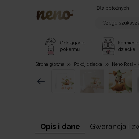
Dla położnych
Odciąganie
Karmieni
pokarmu
dziecka
Strona główna
>>
Pokój dziecka
>>
Neno Rosi –
Opis i dane
Gwarancja i z