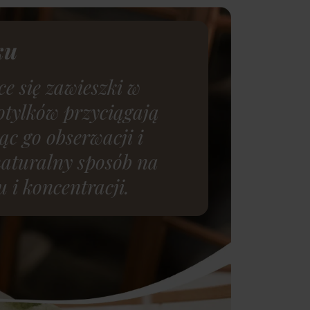
ku
e się zawieszki w
motylków przyciągają
c go obserwacji i
naturalny sposób na
 i koncentracji.