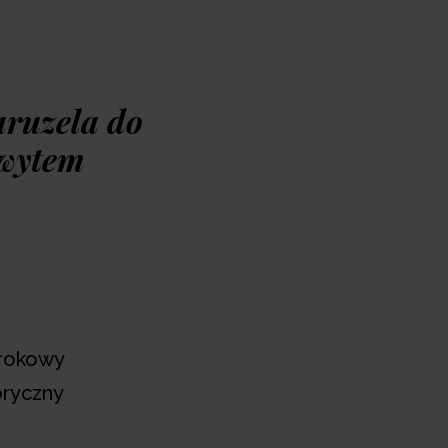
i malucha, zachęcając do obserwacji i
ek. Dzięki łatwemu montażowi karuzelę
cznie przymocować do większości
aruzela do
hwytem
Dodaj to koszyka >>
lubionych
ówienia 1 dzien roboczy
a
dla klubowiczów Neno od 99 zł
zrokowy
oryczny