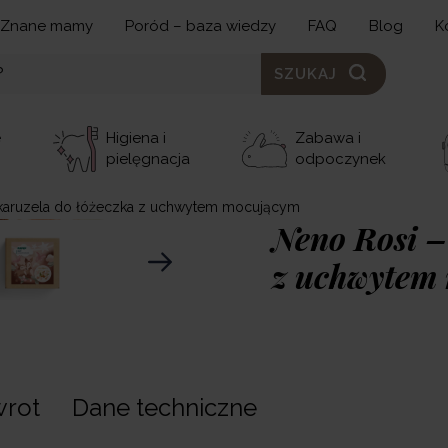
Znane mamy
Poród – baza wiedzy
FAQ
Blog
K
SZUKAJ
e
Higiena i
Zabawa i
pielęgnacja
odpoczynek
 karuzela do łóżeczka z uchwytem mocującym
Neno Rosi –
z uchwytem
199,00 zł
Karuzela Neno Rosi
to
wrot
Dane techniczne
sarenkami i motylkami,
harmonię natury. Delika