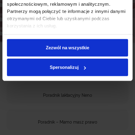
społecznościowym, reklamowym i analitycznym.
Partnerzy mogą połączyć te informacje z innymi danymi
otrzymanymi od Ciebie lub uzyskanymi podczas
korzystania z ich usług.
Zezwól na wszystkie
Darmowe e-booki dla
Spersonalizuj
Pokaż więcej»
mam od Neno
Poradnik laktacyjny Neno
Poradnik – Mamo masz prawo