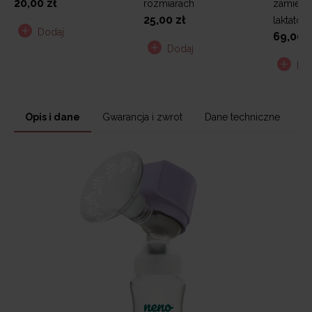
20,00 zł
rozmiarach
zamienn
25,00 zł
laktator
Dodaj
69,00 z
Dodaj
Do
Opis i dane
Gwarancja i zwrot
Dane techniczne