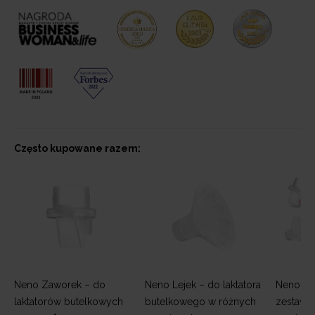
Często kupowane razem:
Neno Zaworek – do
Neno Lejek – do laktatora
Neno Spa
laktatorów butelkowych
butelkowego w różnych
zestaw c