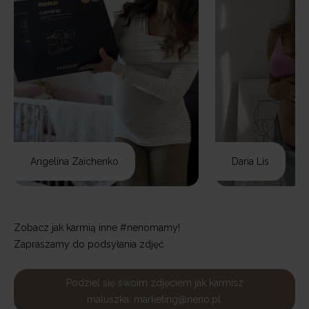
Angelina Zaichenko
Daria Lis
Zobacz jak karmią inne #nenomamy!
Zapraszamy do podsyłania zdjęć
Podziel się swoim zdjęciem jak karmisz
maluszka: marketing@neno.pl.