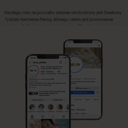
Każdego roku na początku sierpnia obchodzony jest Światowy
Tydzień Karmienia Piersią, którego celem jest promowanie
wiedzy o laktacji oraz wspieranie mam. Choć karmienie piersią
jest naturalnym sposobem żywienia niemowlęcia, jego początki
mogą być wymagające. W Neno wierzymy, że każda mama
zasługuje na wsparcie, dlatego tworzymy produkty, które
ułatwiają przygodę z laktacją i sprawiają, że codzienne […]