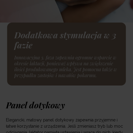
Dodatkowa stymulacja w 3
fazie
Innowacyjna 3. faza zapewnia ogromne wsparcie w
okresie laktacji, ponieważ wpływa na zwiększenie
ilości produkowanego mleka. Jest pomocna także w
przypadku zastojów i nawałów pokarmu.
Panel dotykowy
Elegancki, matowy panel dotykowy zapewnia przyjemne i
łatwe korzystanie z urządzenia. Jeśli zmieniasz tryb lub moc
odciągania, laktator pamięta ustawienia i wraca do nich, kiedy