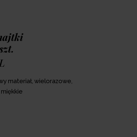
ielokrotnego użytku Neno Panti
hronę, jakiej potrzebujesz po porodzie.
mują podkłady poporodowe, dzięki którym
iednią higienę w okresie połogu. Są
latego minimalizują ryzyko wystąpienia
ajtki
ki temu, że mają wysoki stan, osłaniają ranę
szt.
z zwiększają naturalną cyrkulację powietrza.
L
wy materiał, wielorazowe,
 miękkie
Dodaj to koszyka >>
lubionych
ówienia 1 dzien roboczy