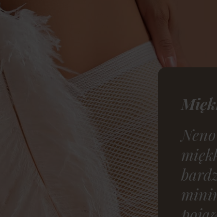
Miękk
Neno 
miękk
bardz
mini
pojaw