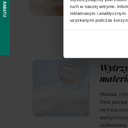
ruch w naszej witrynie. Inf
reklamowym i analitycznym. 
uzyskanymi podczas korzysta
Wytrz
materi
Materiał, z 
Panti, jest b
nie tracą swo
elastycznośc
użytkowania.