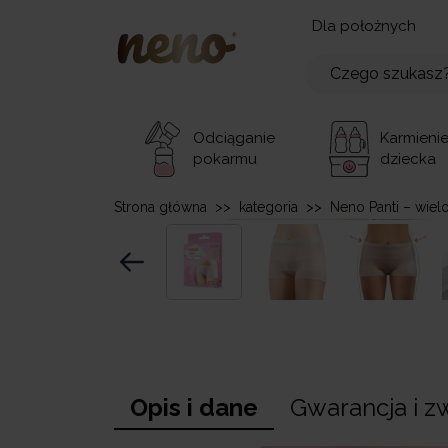
Dla położnych
Odciąganie
Karmieni
pokarmu
dziecka
Strona główna
>>
kategoria
>>
Neno Panti – wie
Opis i dane
Gwarancja i z