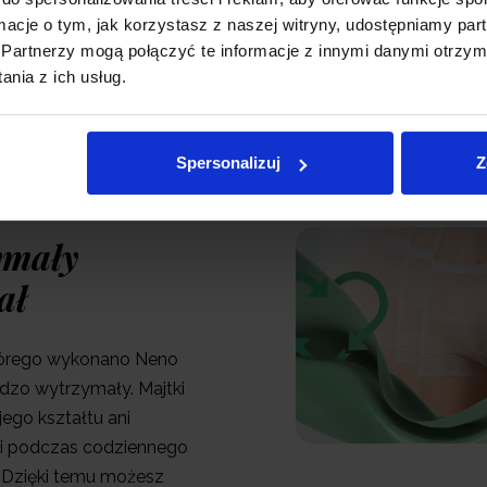
ormacje o tym, jak korzystasz z naszej witryny, udostępniamy p
Partnerzy mogą połączyć te informacje z innymi danymi otrzym
nia z ich usług.
Spersonalizuj
Z
ymały
ał
którego wykonano Neno
ardzo wytrzymały. Majtki
jego kształtu ani
i podczas codziennego
 Dzięki temu możesz