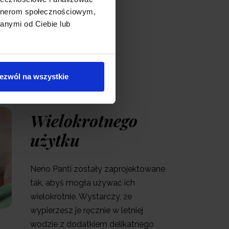
artnerom społecznościowym,
anymi od Ciebie lub
ezwól na wszystkie
Wielokrotnego
użytku
Neno Panti zostały zaprojektowane
tak, abyś mogła używać ich
wielokrotnie. Wystarczy, że
wypierzesz je ręcznie w letniej
wodzie z dodatkiem delikatnego