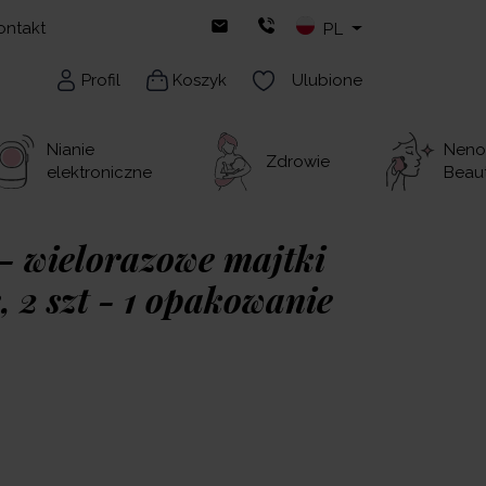
ontakt
PL
Profil
Koszyk
Ulubione
Nianie
Neno
Zdrowie
elektroniczne
Beau
– wielorazowe majtki
 2 szt - 1 opakowanie
ajniższa cena sprzed 30 dni:
5.00
zł