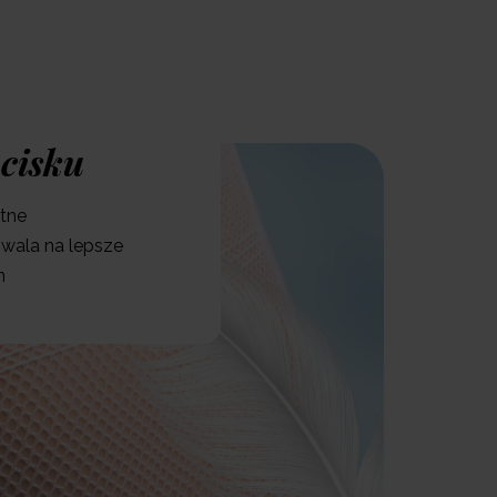
a
dla klubowiczów Neno od 99 zł
cisku
atne
wala na lepsze
n