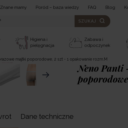
Znane mamy
Poród – baza wiedzy
FAQ
Blog
K
SZUKAJ
e
Higiena i
Zabawa i
pielęgnacja
odpoczynek
lorazowe majtki poporodowe, 2 szt - 1 opakowanie rozm.M
Neno Panti 
poporodowe,
rozm.M
10,00 zł
wrot
Dane techniczne
5,00 zł
n