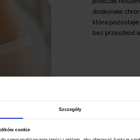
podczas noszenia
doskonale chroni
która pozostaje 
bez przeszkód 
Szczegóły
 plików cookie
do spersonalizowania treści i reklam, aby oferować funkcje sp