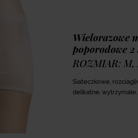
Majtki poporodowe w
zapewniają komfort i oc
Bardzo dobrze podtrzy
możesz zachować odpow
miękkie i przewiewne, d
Wielorazowe m
podrażnień i otarć. Dzię
poporodowe 2 
po cesarskim cięciu ora
ROZMIAR: M, 
Siateczkowe, rozciagli
delikatne, wytrzymałe,
-
1
+
Dodaj produkt do u
Czas realizacji zam