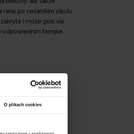
 bielizny, ale także
 ranę po cesarskim cięciu,
zakryta i może goić się
w odpowiednim tempie.
O plikach cookies
ołecznościowe i analizować