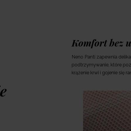
Zwrot 14 dni
Darmowa dostaw
Gwarancja 24 mies.
Komfort bez u
Produkt dostępny w:
Neno Panti zapewnia delik
podtrzymywanie, które poz
krążenie krwi i gojenie się ra
e
Nagrody