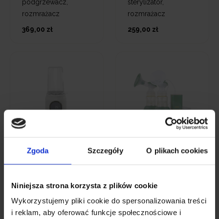
podgrzewacz,
sterylizator,
rozmrażacz
rozmrażacz
369,00 zł
259,00 zł
Neno Luna – 6w1,
Neno Bueno –
podgrzewacz,
podwójny
Zgoda
Szczegóły
O plikach cookies
sterylizator,
dwufazowy
rozmrażacz
bezprzewodowy
laktator elektroniczny
Niniejsza strona korzysta z plików cookie
159,00 zł
343,00 zł
Wykorzystujemy pliki cookie do spersonalizowania treści
i reklam, aby oferować funkcje społecznościowe i