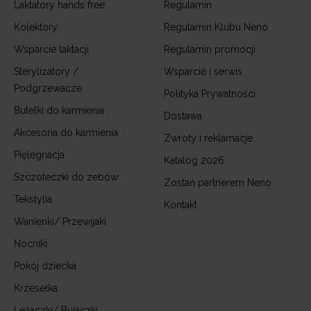
Laktatory hands free
Regulamin
Kolektory
Regulamin Klubu Neno
Wsparcie laktacji
Regulamin promocji
Sterylizatory /
Wsparcie i serwis
Podgrzewacze
Polityka Prywatności
Butelki do karmienia
Dostawa
Akcesoria do karmienia
Zwroty i reklamacje
Pięlegnacja
Katalog 2026
Szczoteczki do zebów
Zostań partnerem Neno
Tekstylia
Kontakt
Wanienki/ Przewijaki
Nocniki
Pokój dziecka
Krzesełka
Leżaczki/ Bujaczki