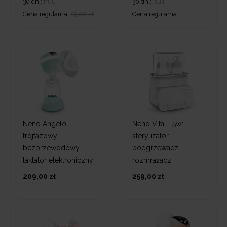
30 dni:
null
30 dni:
null
Cena regularna:
29,00 zł
Cena regularna:
Neno Angelo –
Neno Vita – 5w1,
trójfazowy
sterylizator,
bezprzewodowy
podgrzewacz,
laktator elektroniczny
rozmrażacz
209,00 zł
259,00 zł