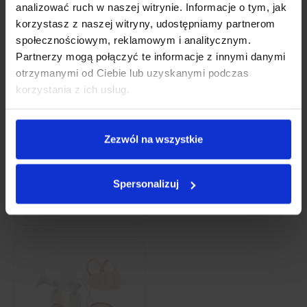
analizować ruch w naszej witrynie. Informacje o tym, jak
korzystasz z naszej witryny, udostępniamy partnerom
społecznościowym, reklamowym i analitycznym.
Partnerzy mogą połączyć te informacje z innymi danymi
otrzymanymi od Ciebie lub uzyskanymi podczas
korzystania z ich usług.
Neno Camino –
Neno Due –
podwójny
podwójny
Zezwól na wszystkie
elektroniczny
dwufazowy laktator
bezprzewodowy
elektroniczny
Spersonalizuj
laktator
269,00 zł
399,00 zł