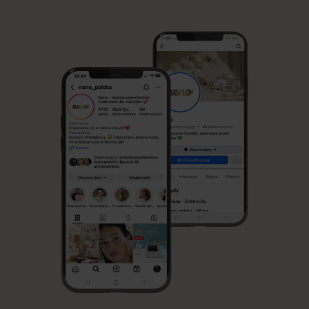
wiedzy o laktacji oraz wspieranie mam. Choć karmienie piersią
jest naturalnym sposobem żywienia niemowlęcia, jego początki
mogą być wymagające. W Neno wierzymy, że każda mama
zasługuje na wsparcie, dlatego tworzymy produkty, które
ułatwiają przygodę z laktacją i sprawiają, że codzienne […]