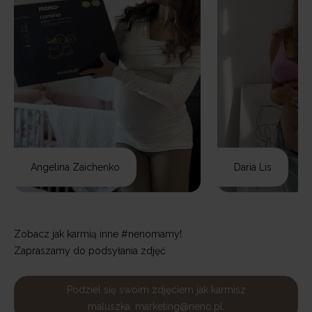
Angelina Zaichenko
Daria Lis
Zobacz jak karmią inne #nenomamy!
Zapraszamy do podsyłania zdjęć
Podziel się swoim zdjęciem jak karmisz
maluszka: marketing@neno.pl.