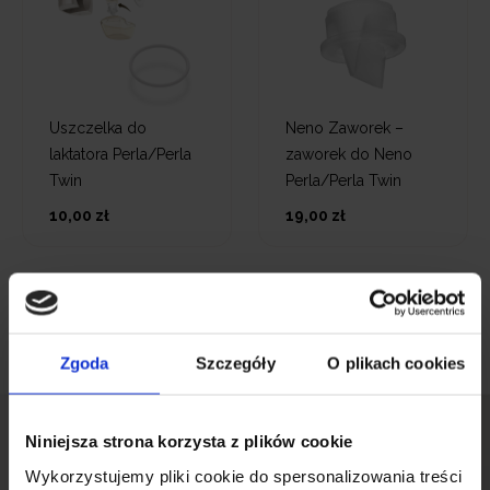
Uszczelka do
Neno Zaworek –
laktatora Perla/Perla
zaworek do Neno
Twin
Perla/Perla Twin
10,00 zł
19,00 zł
Blog Neno
Zgoda
Szczegóły
O plikach cookies
Niniejsza strona korzysta z plików cookie
Wykorzystujemy pliki cookie do spersonalizowania treści