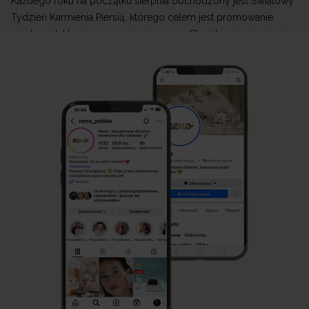
Każdego roku na początku sierpnia obchodzony jest Światowy
Tydzień Karmienia Piersią, którego celem jest promowanie
wiedzy o laktacji oraz wspieranie mam. Choć karmienie piersią
jest naturalnym sposobem żywienia niemowlęcia, jego początki
mogą być wymagające. W Neno wierzymy, że każda mama
zasługuje na wsparcie, dlatego tworzymy produkty, które
ułatwiają przygodę z laktacją i sprawiają, że codzienne […]