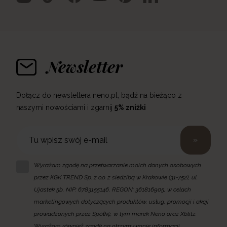
Newsletter
Dołącz do newslettera neno.pl, bądź na bieżąco z
naszymi nowościami i zgarnij
5% zniżki
»
Wyrażam zgodę na przetwarzanie moich danych osobowych
przez KGK TREND Sp. z o.o. z siedzibą w Krakowie (31-752), ul.
Ujastek 5b, NIP: 6783155146, REGON: 361816905, w celach
marketingowych dotyczących produktów, usług, promocji i akcji
prowadzonych przez Spółkę, w tym marek Neno oraz Xblitz.
Wyrażam również zgodę na otrzymywanie informacji