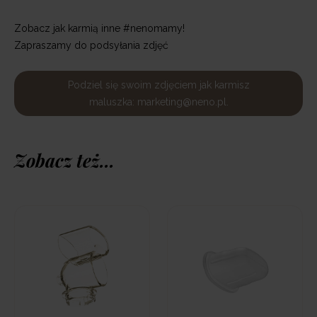
Zobacz jak karmią inne #nenomamy!
Zapraszamy do podsyłania zdjęć
Podziel się swoim zdjęciem jak karmisz
maluszka: marketing@neno.pl.
Zobacz też...