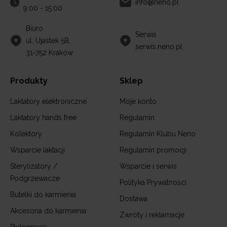
info@neno.pl
9:00 - 15:00
Biuro
Serwis
ul. Ujastek 5B,
serwis.neno.pl
31-752 Kraków
Produkty
Sklep
Laktatory elektroniczne
Moje konto
Laktatory hands free
Regulamin
Kolektory
Regulamin Klubu Neno
Wsparcie laktacji
Regulamin promocji
Sterylizatory /
Wsparcie i serwis
Podgrzewacze
Polityka Prywatności
Butelki do karmienia
Dostawa
Akcesoria do karmienia
Zwroty i reklamacje