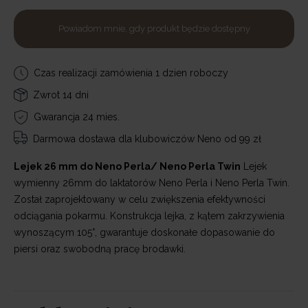
Powiadom mnie, gdy produkt będzie dostępny
Czas realizacji zamówienia 1 dzien roboczy
Zwrot 14 dni
Gwarancja 24 mies.
Darmowa dostawa
dla klubowiczów Neno od 99 zł
Lejek 26 mm do Neno Perla/ Neno Perla Twin
Lejek
wymienny 26mm do laktatorów Neno Perla i Neno Perla Twin.
Został zaprojektowany w celu zwiększenia efektywności
odciągania pokarmu. Konstrukcja lejka, z kątem zakrzywienia
wynoszącym 105°, gwarantuje doskonałe dopasowanie do
piersi oraz swobodną pracę brodawki.