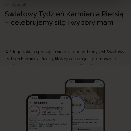
04.08.2026
Światowy Tydzień Karmienia Piersią
– celebrujemy siłę i wybory mam
Każdego roku na początku sierpnia obchodzony jest Światowy
Tydzień Karmienia Piersią, którego celem jest promowanie
wiedzy o laktacji oraz wspieranie mam. Choć karmienie piersią
jest naturalnym sposobem żywienia niemowlęcia, jego początki
mogą być wymagające. W Neno wierzymy, że każda mama
zasługuje na wsparcie, dlatego tworzymy produkty, które
ułatwiają przygodę z laktacją i sprawiają, że codzienne […]