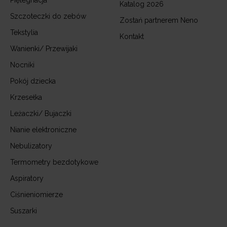
Pięlegnacja
Katalog 2026
Szczoteczki do zebów
Zostań partnerem Neno
Tekstylia
Kontakt
Wanienki/ Przewijaki
Nocniki
Pokój dziecka
Krzesełka
Leżaczki/ Bujaczki
Nianie elektroniczne
Nebulizatory
Termometry bezdotykowe
Aspiratory
Ciśnieniomierze
Suszarki