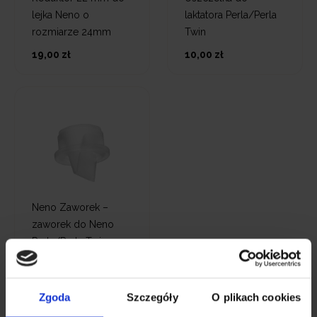
lejka Neno o
laktatora Perla/Perla
rozmiarze 24mm
Twin
19,00 zł
10,00 zł
Neno Zaworek –
zaworek do Neno
Perla/Perla Twin
19,00 zł
Zgoda
Szczegóły
O plikach cookies