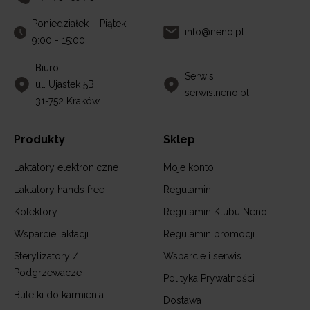
Poniedziałek – Piątek
info@neno.pl
9:00 - 15:00
Biuro
Serwis
ul. Ujastek 5B,
serwis.neno.pl
31-752 Kraków
Produkty
Sklep
Laktatory elektroniczne
Moje konto
Laktatory hands free
Regulamin
Kolektory
Regulamin Klubu Neno
Wsparcie laktacji
Regulamin promocji
Sterylizatory /
Wsparcie i serwis
Podgrzewacze
Polityka Prywatności
Butelki do karmienia
Dostawa