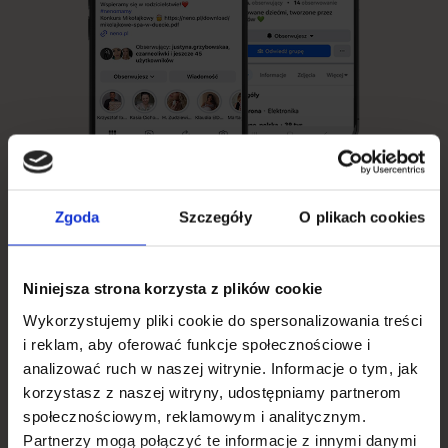
Zgoda
Szczegóły
O plikach cookies
Obserwuj Neno w
Niniejsza strona korzysta z plików cookie
Wykorzystujemy pliki cookie do spersonalizowania treści
social mediach
i reklam, aby oferować funkcje społecznościowe i
analizować ruch w naszej witrynie. Informacje o tym, jak
korzystasz z naszej witryny, udostępniamy partnerom
Zaobserwuj nasze kanały na social mediach i bądź na
społecznościowym, reklamowym i analitycznym.
bieżąco z promocjami i nowościami w ofercie:
Partnerzy mogą połączyć te informacje z innymi danymi