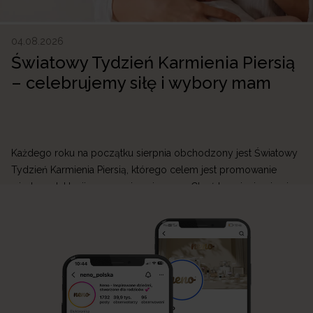
04.08.2026
Światowy Tydzień Karmienia Piersią
– celebrujemy siłę i wybory mam
Każdego roku na początku sierpnia obchodzony jest Światowy
Tydzień Karmienia Piersią, którego celem jest promowanie
wiedzy o laktacji oraz wspieranie mam. Choć karmienie piersią
jest naturalnym sposobem żywienia niemowlęcia, jego początki
mogą być wymagające. W Neno wierzymy, że każda mama
zasługuje na wsparcie, dlatego tworzymy produkty, które
ułatwiają przygodę z laktacją i sprawiają, że codzienne […]