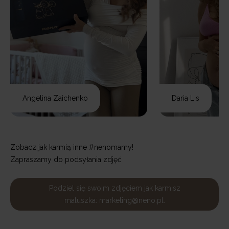
Angelina Zaichenko
Daria Lis
Zobacz jak karmią inne #nenomamy!
Zapraszamy do podsyłania zdjęć
Podziel się swoim zdjęciem jak karmisz
maluszka: marketing@neno.pl.