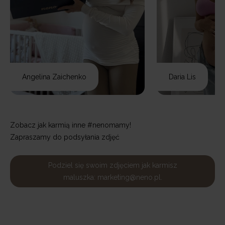
Angelina Zaichenko
Daria Lis
Zobacz jak karmią inne #nenomamy!
Zapraszamy do podsyłania zdjęć
Podziel się swoim zdjęciem jak karmisz
maluszka: marketing@neno.pl.