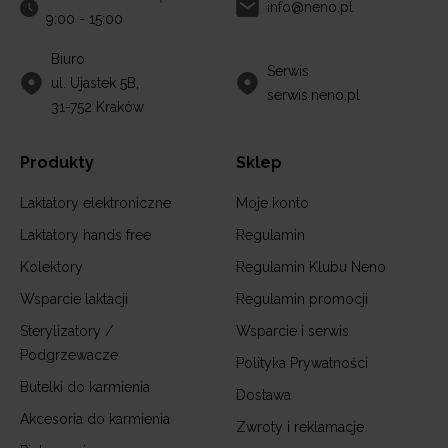
info@neno.pl
9:00 - 15:00
Biuro
Serwis
ul. Ujastek 5B,
serwis.neno.pl
31-752 Kraków
Produkty
Sklep
Laktatory elektroniczne
Moje konto
Laktatory hands free
Regulamin
Kolektory
Regulamin Klubu Neno
Wsparcie laktacji
Regulamin promocji
Sterylizatory /
Wsparcie i serwis
Podgrzewacze
Polityka Prywatności
Butelki do karmienia
Dostawa
Akcesoria do karmienia
Zwroty i reklamacje