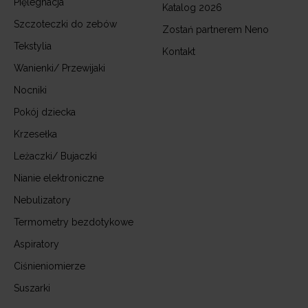
Pięlegnacja
Katalog 2026
Szczoteczki do zebów
Zostań partnerem Neno
Tekstylia
Kontakt
Wanienki/ Przewijaki
Nocniki
Pokój dziecka
Krzesełka
Leżaczki/ Bujaczki
Nianie elektroniczne
Nebulizatory
Termometry bezdotykowe
Aspiratory
Ciśnieniomierze
Suszarki