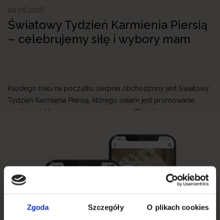
04.08.2026
Światowy Tydzień Karmienia Piersią
– celebrujemy siłę i wybory mam
Każdego roku na początku sierpnia obchodzony jest Światowy
Tydzień Karmienia Piersią, którego celem jest promowanie
wiedzy o laktacji oraz wspieranie mam. Choć karmienie piersią
jest naturalnym sposobem żywienia niemowlęcia, jego początki
mogą być wymagające. W Neno wierzymy, że każda mama
zasługuje na wsparcie, dlatego tworzymy produkty, które
ułatwiają przygodę z laktacją i sprawiają, że codzienne […]
Zgoda
Szczegóły
O plikach cookies