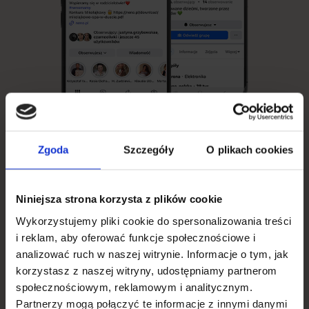
Zgoda
Szczegóły
O plikach cookies
Obserwuj Neno w
Niniejsza strona korzysta z plików cookie
Wykorzystujemy pliki cookie do spersonalizowania treści
social mediach
i reklam, aby oferować funkcje społecznościowe i
analizować ruch w naszej witrynie. Informacje o tym, jak
korzystasz z naszej witryny, udostępniamy partnerom
Zaobserwuj nasze kanały na social mediach i bądź na
społecznościowym, reklamowym i analitycznym.
bieżąco z promocjami i nowościami w ofercie:
Partnerzy mogą połączyć te informacje z innymi danymi