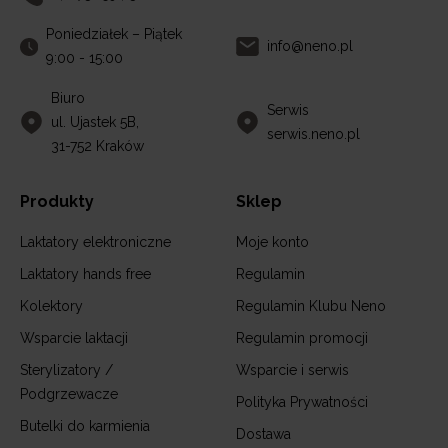
Poniedziałek – Piątek
info@neno.pl
9:00 - 15:00
Biuro
Serwis
ul. Ujastek 5B,
serwis.neno.pl
31-752 Kraków
Produkty
Sklep
Laktatory elektroniczne
Moje konto
Laktatory hands free
Regulamin
Kolektory
Regulamin Klubu Neno
Wsparcie laktacji
Regulamin promocji
Sterylizatory /
Wsparcie i serwis
Podgrzewacze
Polityka Prywatności
Butelki do karmienia
Dostawa