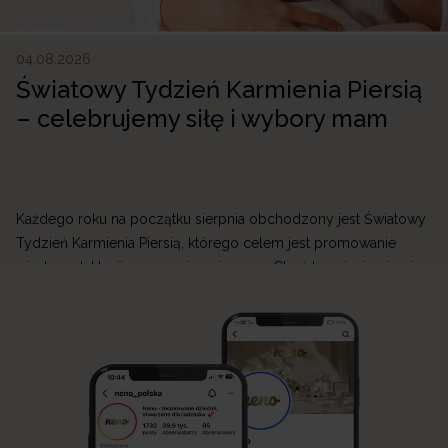
04.08.2026
Światowy Tydzień Karmienia Piersią
– celebrujemy siłę i wybory mam
Każdego roku na początku sierpnia obchodzony jest Światowy
Tydzień Karmienia Piersią, którego celem jest promowanie
wiedzy o laktacji oraz wspieranie mam. Choć karmienie piersią
jest naturalnym sposobem żywienia niemowlęcia, jego początki
mogą być wymagające. W Neno wierzymy, że każda mama
zasługuje na wsparcie, dlatego tworzymy produkty, które
ułatwiają przygodę z laktacją i sprawiają, że codzienne […]