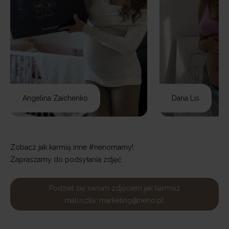
Angelina Zaichenko
Daria Lis
Zobacz jak karmią inne #nenomamy!
Zapraszamy do podsyłania zdjęć
Podziel się swoim zdjęciem jak karmisz
maluszka: marketing@neno.pl.