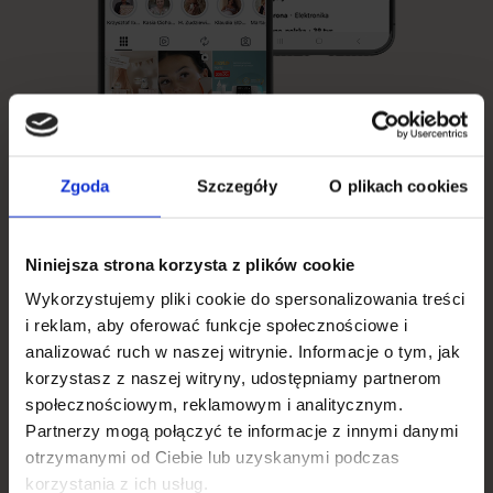
Zgoda
Szczegóły
O plikach cookies
Obserwuj Neno w
social mediach
Niniejsza strona korzysta z plików cookie
Wykorzystujemy pliki cookie do spersonalizowania treści
i reklam, aby oferować funkcje społecznościowe i
Zaobserwuj nasze kanały na social mediach i bądź na
analizować ruch w naszej witrynie. Informacje o tym, jak
bieżąco z promocjami i nowościami w ofercie:
korzystasz z naszej witryny, udostępniamy partnerom
społecznościowym, reklamowym i analitycznym.
Partnerzy mogą połączyć te informacje z innymi danymi
otrzymanymi od Ciebie lub uzyskanymi podczas
korzystania z ich usług.