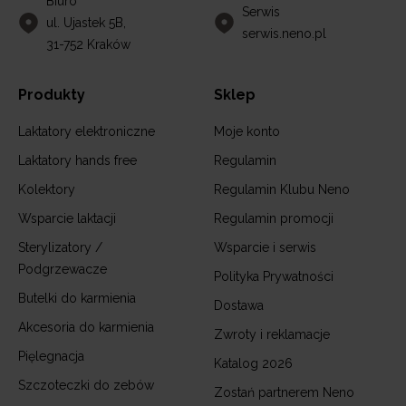
Biuro
Serwis
ul. Ujastek 5B,
serwis.neno.pl
31-752 Kraków
Produkty
Sklep
Laktatory elektroniczne
Moje konto
Laktatory hands free
Regulamin
Kolektory
Regulamin Klubu Neno
Wsparcie laktacji
Regulamin promocji
Sterylizatory /
Wsparcie i serwis
Podgrzewacze
Polityka Prywatności
Butelki do karmienia
Dostawa
Akcesoria do karmienia
Zwroty i reklamacje
Pięlegnacja
Katalog 2026
Szczoteczki do zebów
Zostań partnerem Neno