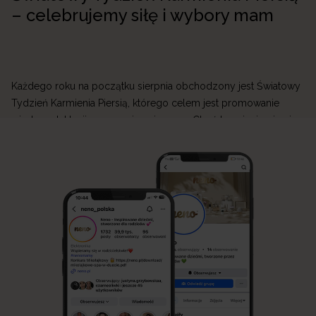
– celebrujemy siłę i wybory mam
Każdego roku na początku sierpnia obchodzony jest Światowy
Tydzień Karmienia Piersią, którego celem jest promowanie
wiedzy o laktacji oraz wspieranie mam. Choć karmienie piersią
jest naturalnym sposobem żywienia niemowlęcia, jego początki
mogą być wymagające. W Neno wierzymy, że każda mama
zasługuje na wsparcie, dlatego tworzymy produkty, które
ułatwiają przygodę z laktacją i sprawiają, że codzienne […]