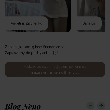
Angelina Zaichenko
Daria Lis
Zobacz jak karmią inne #nenomamy!
Zapraszamy do podsyłania zdjęć
Podziel się swoim zdjęciem jak karmisz
maluszka: marketing@neno.pl.
Blog Neno