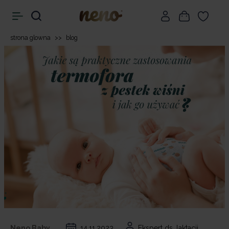
strona glowna
>>
blog
Neno Baby,
14.11.2023
Ekspert ds. laktacji