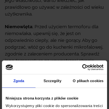
jego właściwości, warto wiedzieć, jak
prawidłowo go używać w zależności od wieku
użytkownika.
Niemowlęta
: Przed użyciem termoforu dla
niemowlaka, upewnij się, że jest on
odpowiednio ciepły, ale nie gorący. Aby go
podgrzać, włóż go do kuchenki mikrofalowej,
zgodnie z zaleceniem producenta. Sprawdź
jego temperaturę na wewnętrznej stronie
nadgarstka. Termofor można również położyć
na ciepłym kaloryferze, aby go podgrzać. Dla
mam, które posiadają
podgrzewacz do
Zgoda
Szczegóły
O plikach cookies
nawilżanych chusteczek Neno Calor
mogą
również w nim podgrzewać
termofor Neno
Niniejsza strona korzysta z plików cookie
Morello
. Nałóż termofor na brzuszek
Wykorzystujemy pliki cookie do spersonalizowania treści
maluszka na kilka minut, aby poczuł on ulgę