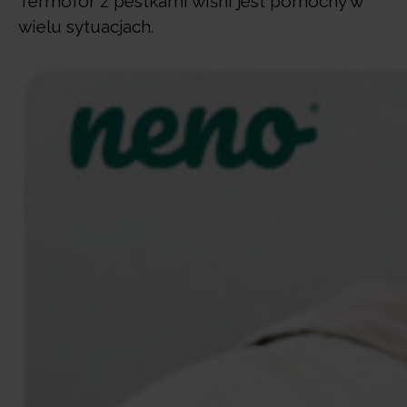
Termofor z pestkami wiśni jest pomocny w
wielu sytuacjach.