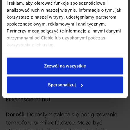
i reklam, aby oferować funkcje społecznościowe i
w bólu.
analizować ruch w naszej witrynie. Informacje o tym, jak
korzystasz z naszej witryny, udostępniamy partnerom
społecznościowym, reklamowym i analitycznym.
Partnerzy mogą połączyć te informacje z innymi danymi
otrzymanymi od Ciebie lub uzyskanymi podczas
korzystania z ich usług.
Zezwól na wszystkie
Dzieci
: Dla starszych dzieci termofor można
podgrzewać w mikrofalówce. Można go
Spersonalizuj
przykładać do bolącego miejsca przez
kilkanaście minut.
Dorośli
: Dorosłym zaleca się podgrzewanie
termoforu w mikrofalówce. Może być