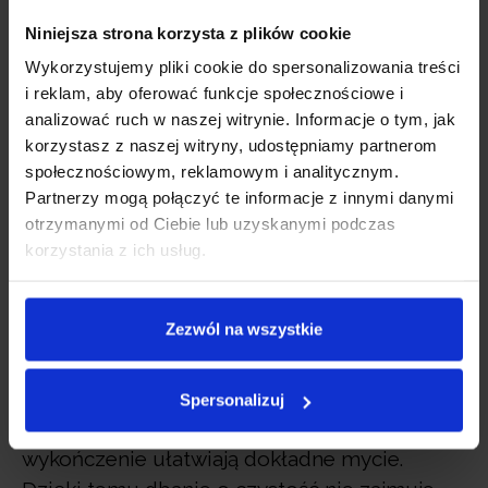
Krok 6: Dbaj o higienę – to
Niniejsza strona korzysta z plików cookie
podstawa bezpieczeństwa
Wykorzystujemy pliki cookie do spersonalizowania treści
i reklam, aby oferować funkcje społecznościowe i
analizować ruch w naszej witrynie. Informacje o tym, jak
Korzystając z Neno Ovio, możesz mieć
korzystasz z naszej witryny, udostępniamy partnerom
pewność, że higiena odciągania stoi na
społecznościowym, reklamowym i analitycznym.
wysokim poziomie.
Konstrukcja urządzenia
Partnerzy mogą połączyć te informacje z innymi danymi
została zaprojektowana tak, aby mleko nie
otrzymanymi od Ciebie lub uzyskanymi podczas
przedostawało się do wnętrza
korzystania z ich usług.
mechanizmu
, co pomaga zachować czystość
i bezpieczeństwo podczas każdej sesji.
Zezwól na wszystkie
Poszczególne części można bez obaw
poddawać sterylizacji, ponieważ dobrze
znoszą wysoką temperaturę, a ich
Spersonalizuj
nieskomplikowana budowa i gładkie
wykończenie ułatwiają dokładne mycie.