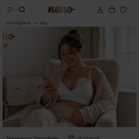
strona glowna
>>
blog
Aktualności,
Neno Baby,
06.07.2026