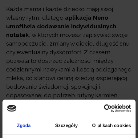
Każda mama i każde dziecko mają swój
własny rytm, dlatego
aplikacja Neno
umożliwia dodawanie indywidualnych
notatek
, w których możesz zapisywać swoje
samopoczucie, zmiany w diecie, długość snu
czy ewentualny dyskomfort. Z czasem
pozwala to dostrzec zależności między
codziennymi nawykami a ilością odciąganego
mleka, co stanowi cenną wiedzę wspierającą
budowanie świadomej, spokojnej i
dopasowanej do potrzeb rutyny karmień.
Dodatkowo
aplikacja przechowuje
pełną
historię wszystkich sesji
, dzięki czemu masz
Zgoda
Szczegóły
O plikach cookies
wszystkie dane zawsze pod ręką.