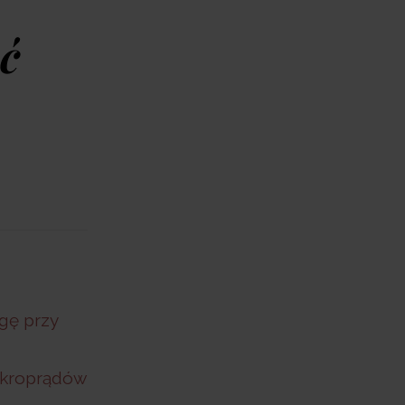
ć
gę przy
ikroprądów