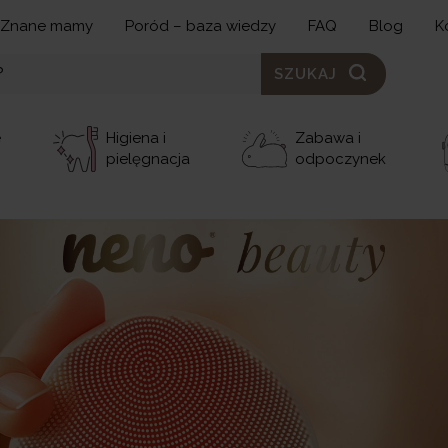
Znane mamy
Poród – baza wiedzy
FAQ
Blog
K
SZUKAJ
e
Higiena i
Zabawa i
pielęgnacja
odpoczynek