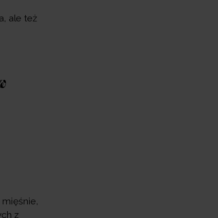
, ale też
w
 mięśnie,
ych z