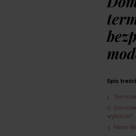
Dom
term
bezp
mod
Spis treśc
Termoter
Domowe 
wyborze?
Neno Be