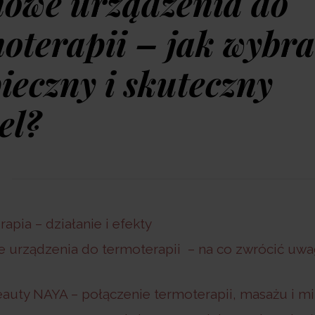
owe urządzenia do
oterapii – jak wybra
ieczny i skuteczny
el?
i
apia – działanie i efekty
urządzenia do termoterapii – na co zwrócić uwa
auty NAYA – połączenie termoterapii, masażu i m