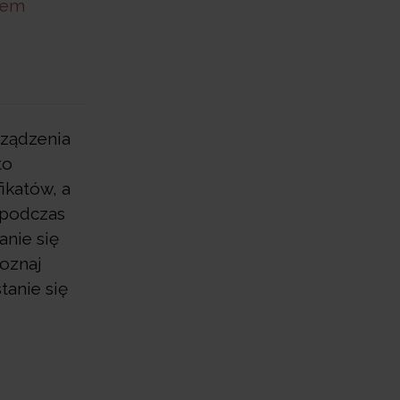
łem
ządzenia
to
ikatów, a
 podczas
nie się
oznaj
tanie się