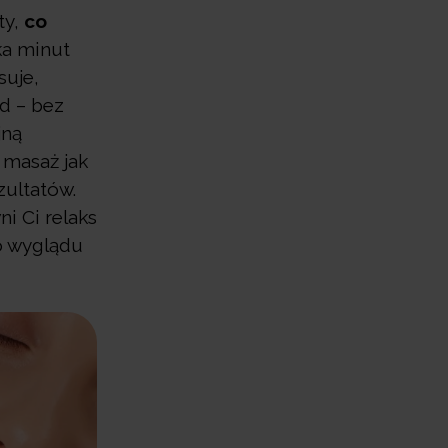
ty,
co
ka minut
suje,
d – bez
jną
 masaż jak
zultatów.
i Ci relaks
o wyglądu