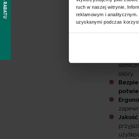
Wybierając
ruch w naszej witrynie. Inf
uwagę, czy
reklamowym i analitycznym. 
uzyskanymi podczas korzysta
Zakres
podgrz
skutecz
Funkcj
soniczn
skóry.
Bezpie
potwie
Ergono
zapewn
Jakość
przyjaz
użytko