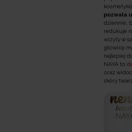
kosmetyków
pozwala u
dziennie, b
redukuje n
wizyty w s
głowicę ma
najlepiej 
NAYA to
d
oraz widoc
skóry twarz