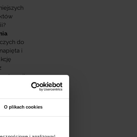
niejszych
ektów
i?
nia
czych do
napięta i
kcję
z
moterapii
dzi napięcie
O plikach cookies
i – na
ołecznościowe i analizować