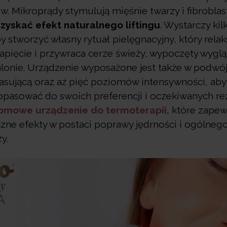
. Mikroprądy stymulują mięśnie twarzy i fibroblas
zyskać efekt naturalnego liftingu
. Wystarczy kil
y stworzyć własny rytuał pielęgnacyjny, który relak
apięcie i przywraca cerze świeży, wypoczęty wyglą
alonie. Urządzenie wyposażone jest także w podwó
sującą oraz aż pięć poziomów intensywności, aby
dopasować do swoich preferencji i oczekiwanych re
omowe urządzenie do termoterapii,
które zapewn
zne efekty w postaci poprawy jędrności i ogólneg
y.