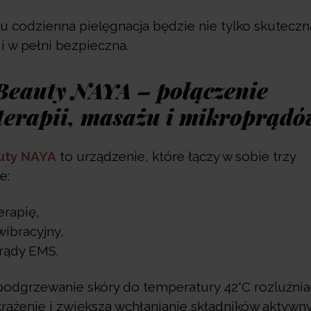
u codzienna pielęgnacja będzie nie tylko skuteczna
i w pełni bezpieczna.
Beauty NAYA – połączenie
terapii, masażu i mikroprądó
uty NAYA
to urządzenie, które łączy w sobie trzy
e:
erapię,
ibracyjny,
rądy EMS.
podgrzewanie skóry do temperatury 42°C rozluźnia
rążenie i zwiększa wchłanianie składników aktywn