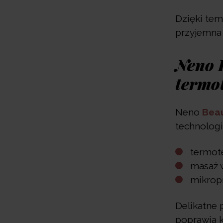
Dzięki tem
przyjemna 
Neno 
termo
Neno
Bea
technologi
termot
masaż w
mikrop
Delikatne 
poprawia k