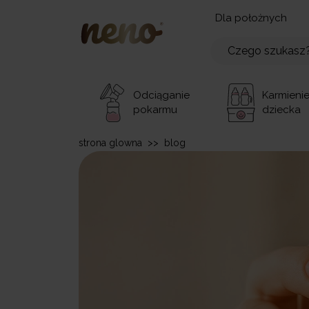
Dla położnych
Odciąganie
Karmieni
pokarmu
dziecka
strona glowna
>>
blog