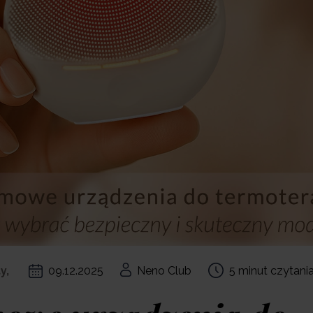
y,
09.12.2025
Neno Club
5 minut czytani