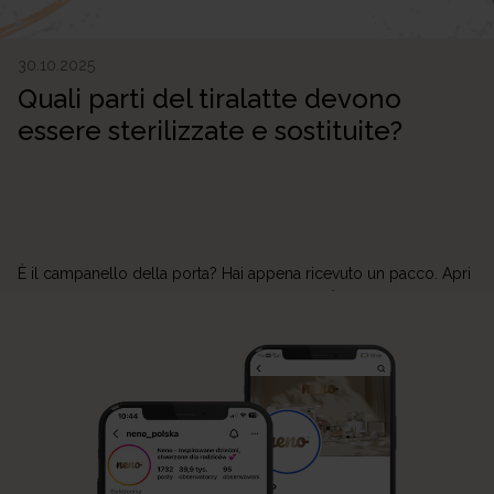
30.10.2025
Quali parti del tiralatte devono
essere sterilizzate e sostituite?
È il campanello della porta? Hai appena ricevuto un pacco. Apri
la scatola e trovi il tuo nuovo tiralatte Neno. È semplicemente
bellissimo: lucido, elegante e nel tuo colore preferito! Va bene,
ma in realtà… Da dove cominciare? Puoi semplicemente
montarlo, applicarlo al seno e usarlo all’infinito? Assolutamente
no! Probabilmente ti starai chiedendo perché questo […]