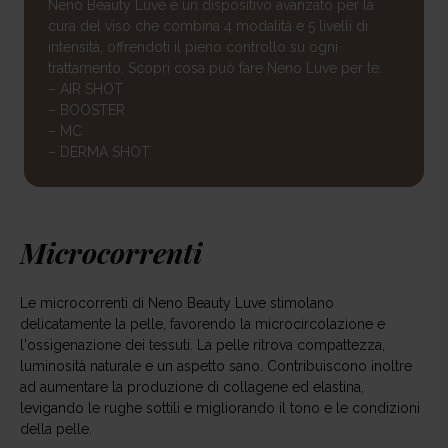
Neno Beauty Luve è un dispositivo avanzato per la
cura del viso che combina 4 modalità e 5 livelli di
intensità, offrendoti il pieno controllo su ogni
trattamento. Scopri cosa può fare Neno Luve per te:
– AIR SHOT
– BOOSTER
– MC
– DERMA SHOT
Microcorrenti
Le microcorrenti di Neno Beauty Luve stimolano
delicatamente la pelle, favorendo la microcircolazione e
l'ossigenazione dei tessuti. La pelle ritrova compattezza,
luminosità naturale e un aspetto sano. Contribuiscono inoltre
ad aumentare la produzione di collagene ed elastina,
levigando le rughe sottili e migliorando il tono e le condizioni
della pelle.