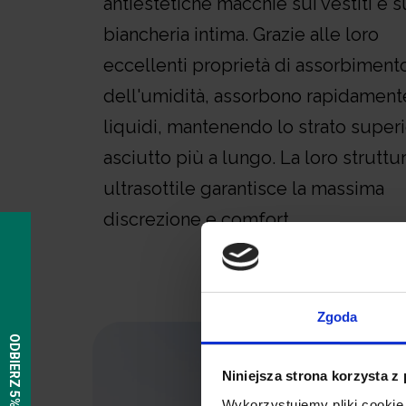
antiestetiche macchie sui vestiti e s
biancheria intima. Grazie alle loro
eccellenti proprietà di assorbiment
dell'umidità, assorbono rapidamente
liquidi, mantenendo lo strato super
asciutto più a lungo. La loro struttu
ultrasottile garantisce la massima
discrezione e comfort.
Zgoda
Niniejsza strona korzysta z
Wykorzystujemy pliki cookie 