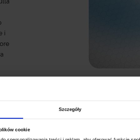
ulla
o
 i
iore
ra
Pura d
Szczegóły
Ovunque ti trovi
 plików cookie
Naturale offrono
do spersonalizowania treści i reklam, aby oferować funkcje sp