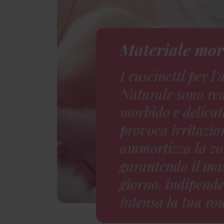
Materiale mor
I cuscinetti per 
Naturale sono rea
morbido e delicat
provoca irritazion
ammortizza la zo
garantendo il mas
giorno, indipend
intensa la tua ro