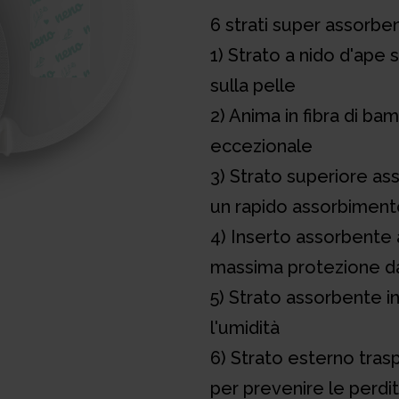
6 strati super assorben
1) Strato a nido d'ape
sulla pelle
2) Anima in fibra di b
eccezionale
3) Strato superiore as
un rapido assorbiment
4) Inserto assorbente a
massima protezione da
5) Strato assorbente i
l'umidità
6) Strato esterno tras
per prevenire le perdi