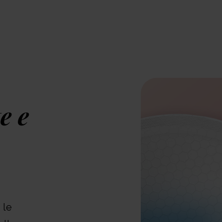
e e
 le