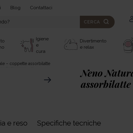
i
Blog
Contattaci
CERCA
Igiene
nto
Divertimento
e
no
e relax
cura
le – coppette assorbilatte
Neno Natura
assorbilatte
5,00 €
Neno Naturale
– assor
ia e reso
Specifiche tecniche
natura. Ultrasottili e s