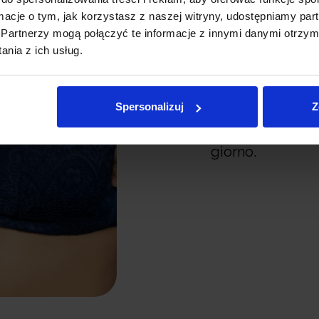
La loro forma so
ormacje o tym, jak korzystasz z naszej witryny, udostępniamy p
perfettamente a
Partnerzy mogą połączyć te informacje z innymi danymi otrzym
nia z ich usług.
invisibile sotto i
strati assorbent
la biancheria int
Spersonalizuj
Z
comfort duraturo
giorno.