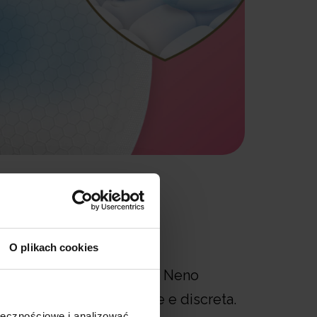
iscrezione
O plikach cookies
, i cuscinetti assorbilatte Neno
 una protezione affidabile e discreta.
ołecznościowe i analizować