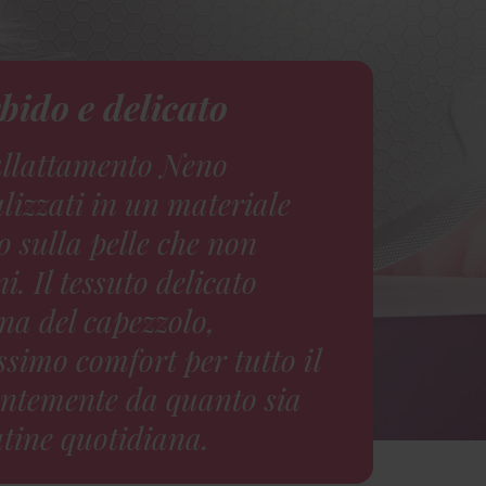
bido e delicato
l'allattamento Neno
lizzati in un materiale
o sulla pelle che non
i. Il tessuto delicato
na del capezzolo,
simo comfort per tutto il
entemente da quanto sia
utine quotidiana.