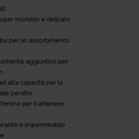
ti:
 super morbido e delicato
ambù per un assorbimento
sorbente aggiuntivo per
o
d alta capacità per la
lle perdite
nferiore per trattenere
pirante e impermeabile
te