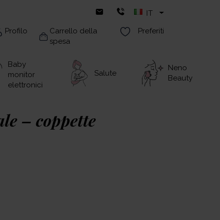
IT
Profilo
Carrello della
Preferiti
spesa
Baby
Neno
Salute
monitor
Beauty
elettronici
le – coppette
benti per il seno pensati per il comfort e la
uper assorbenti, proteggono efficacemente la