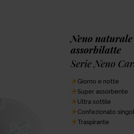
biancheria intima e gli 
discrezione per tutto il g
assorbente in fibre di b
traspirabilità e proprietà
strato esterno traspiran
Neno naturale
le rendono il supporto i
notte.
assorbilatte
Serie Neno Car
Premi
Giorno e notte
Super assorbente
Ultra sottile
Confezionato singo
Traspirante