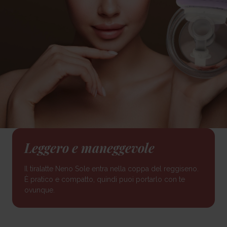
Leggero e maneggevole
Il tiralatte Neno Sole entra nella coppa del reggiseno.
È pratico e compatto, quindi puoi portarlo con te
ovunque.