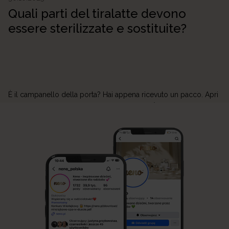
Quali parti del tiralatte devono
essere sterilizzate e sostituite?
È il campanello della porta? Hai appena ricevuto un pacco. Apri
la scatola e trovi il tuo nuovo tiralatte Neno. È semplicemente
bellissimo: lucido, elegante e nel tuo colore preferito! Va bene,
ma in realtà… Da dove cominciare? Puoi semplicemente
montarlo, applicarlo al seno e usarlo all’infinito? Assolutamente
no! Probabilmente ti starai chiedendo perché questo […]