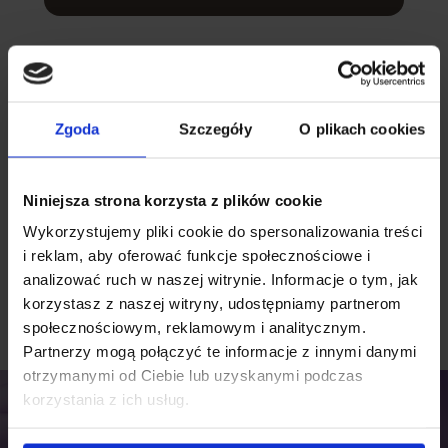
Imbuto anatomico
Zgoda
Szczegóły
O plikach cookies
L’imbuto anatomico si adatta perfettamente alla forma di ogni
seno, senza esercitare troppa pressione. Garantisce un’ottima
tenuta, che si traduce in una maggiore efficienza di estrazione.
Niniejsza strona korzysta z plików cookie
Sistema chiuso
Wykorzystujemy pliki cookie do spersonalizowania treści
i reklam, aby oferować funkcje społecznościowe i
Il design a sistema chiuso ti consente di estrarre il latte in
analizować ruch w naszej witrynie. Informacje o tym, jak
modo igienico e sicuro. Ciò garantisce che nessun germe
korzystasz z naszej witryny, udostępniamy partnerom
nocivo possa entrare nel latte.
społecznościowym, reklamowym i analitycznym.
Partnerzy mogą połączyć te informacje z innymi danymi
otrzymanymi od Ciebie lub uzyskanymi podczas
korzystania z ich usług.