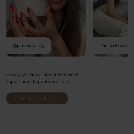
@psychopatka3
Paulina Maziarz
Zobacz jak karmią inne #nenomamy!
Zapraszamy do podsyłania zdjęć
WYŚLIJ ZDJĘCIE