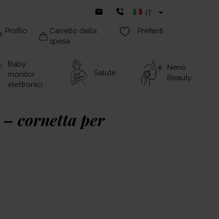
IT
Profilo
Carrello della
Preferiti
spesa
Baby
Neno
Salute
monitor
Beauty
elettronici
 – cornetta per
o scegliere, hai bisogno di aiuto, assistenza
stre ostetriche, esperte di allattamento