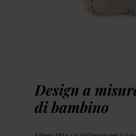
Design a misur
di bambino
Il Neno Mila 2 si distingue per il su