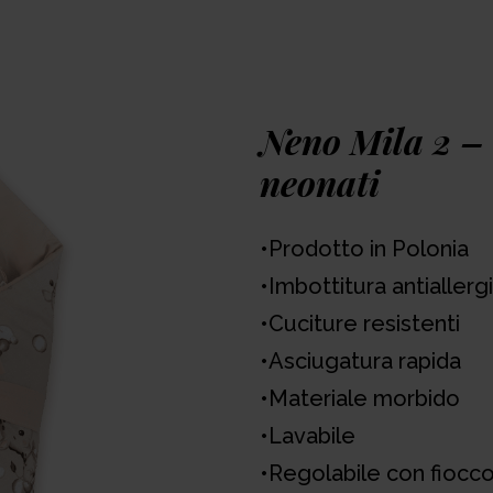
Neno, chiama o invia un
clienti Neno. Numero ve
Neno Mila 2 – 
Premi
neonati
•Prodotto in Polonia
•Imbottitura antiallerg
•Cuciture resistenti
•Asciugatura rapida
•Materiale morbido
•Lavabile
•Regolabile con fiocc