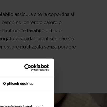
labile assicura che la copertina si
si bambino, offrendo calore e
 facilmente lavabile e il suo
iugatura rapida garantisce che sia
r essere riutilizzata senza perdere
O plikach cookies
ołecznościowe i analizować