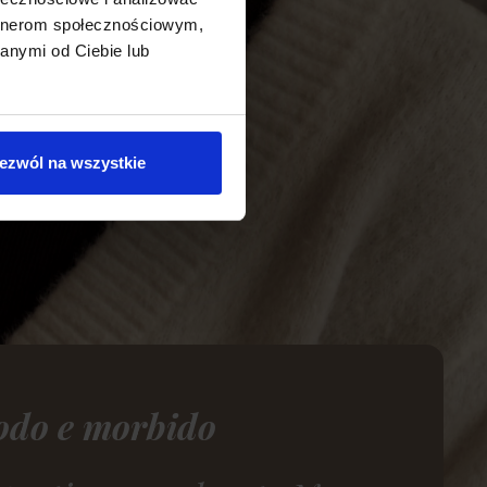
artnerom społecznościowym,
anymi od Ciebie lub
ezwól na wszystkie
do e morbido