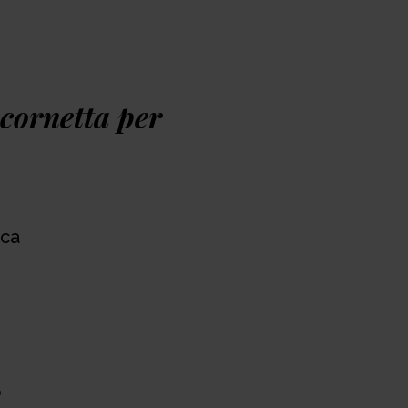
'e-mail direttamente al Centro assistenza
rde: 731 594 301, e-mail: info@neno.pl
cornetta per
ica
o