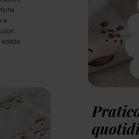
atiche
e e
colori
e adatto
Pratico
quotid