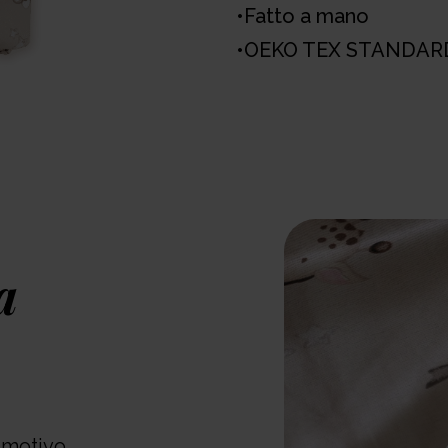
•Fatto a mano
•OEKO TEX STANDAR
a
o motivo