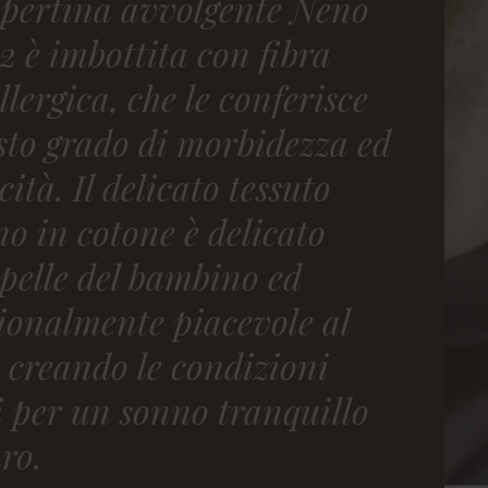
pertina avvolgente Neno
2 è imbottita con fibra
llergica, che le conferisce
usto grado di morbidezza ed
cità. Il delicato tessuto
no in cotone è delicato
 pelle del bambino ed
ionalmente piacevole al
, creando le condizioni
i per un sonno tranquillo
uro.