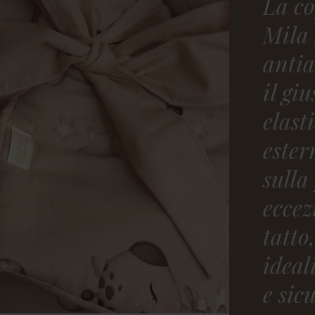
La co
Mila 
antia
il gi
elasti
ester
sulla
eccez
tatto
ideal
e sic