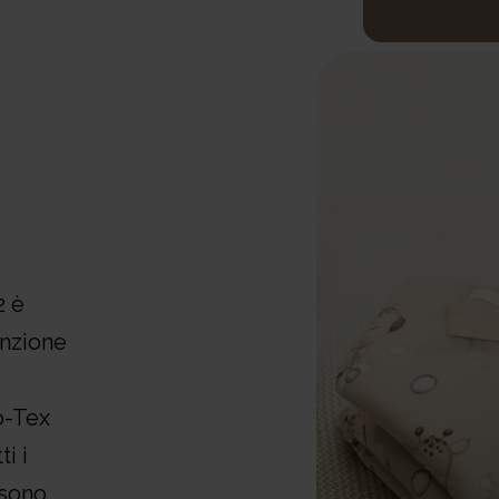
2 è
enzione
o-Tex
i i
 sono