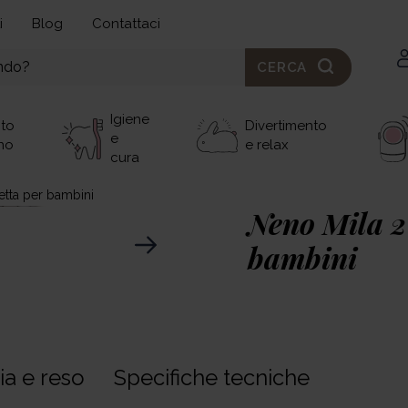
i
Blog
Contattaci
CERCA
Igiene
nto
Divertimento
e
no
e relax
cura
etta per bambini
Neno Mila 2
bambini
9,36 €
Se non sai quale prodott
ia e reso
Specifiche tecniche
o hai domande per le no