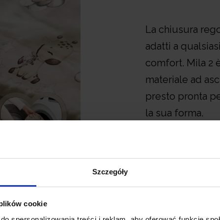
La chiusura rego
adatti a qualsia
comfort. Mila 2 è
materiale ad asc
presto pronta pe
la sua forma.
Szczegóły
 plików cookie
do spersonalizowania treści i reklam, aby oferować funkcje sp