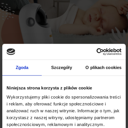
Standby-Modus VOX
Zgoda
Szczegóły
O plikach cookies
Drücken Sie die MENU-Taste, um den VOX-
Modus aufzurufen. In diesem Modus schaltet sich
der Bildschirm automatisch aus, um Strom zu
sparen. Der Monitor wird automatisch wieder
Niniejsza strona korzysta z plików cookie
aktiviert, wenn Geräusche im Kinderzimmer
Wykorzystujemy pliki cookie do spersonalizowania treści
erkannt werden.
i reklam, aby oferować funkcje społecznościowe i
analizować ruch w naszej witrynie. Informacje o tym, jak
korzystasz z naszej witryny, udostępniamy partnerom
społecznościowym, reklamowym i analitycznym.