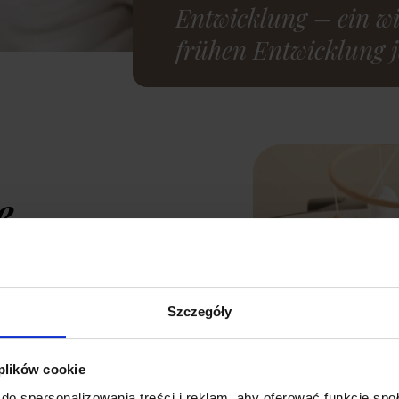
Entwicklung – ein wic
frühen Entwicklung j
e
n
Szczegóły
en
 plików cookie
abys
do spersonalizowania treści i reklam, aby oferować funkcje sp