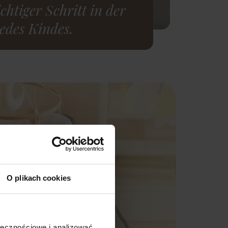
htiger Schritt in der
edes Kindes.
O plikach cookies
ołecznościowe i analizować