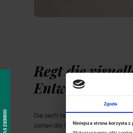
Regt die visuell
Entwicklung a
Zgoda
Die sanft beweglichen Plüschfigur
Niniejsza strona korzysta z
ziehen die Aufmerksamkeit Ihres B
Wykorzystujemy pliki cookie 