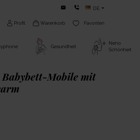
DE
Profil
Warenkorb
Favoriten
Neno
byphone
Gesundheit
Schönheit
 Babybett-Mobile mit
sarm
uberndes, handgefertigtes Mobile, das
it einem filigranen, minimalistischen Design