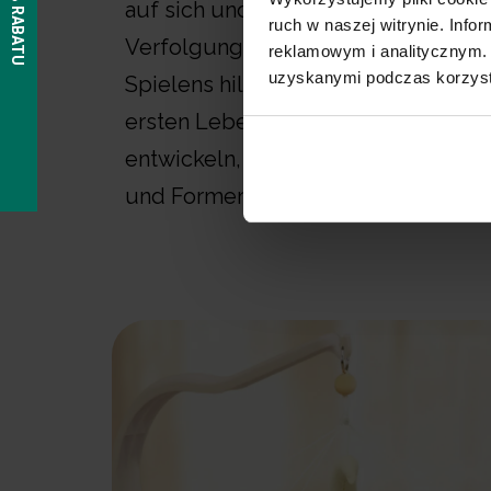
auf sich und fördern die visuelle
ruch w naszej witrynie. Inf
Verfolgung. Diese natürliche Form 
reklamowym i analitycznym. 
uzyskanymi podczas korzysta
Spielens hilft Ihrem Kind, schon in 
ersten Lebensmonaten die Fähigkei
entwickeln, Bewegungen zu verfol
und Formen und Farben zu untersc