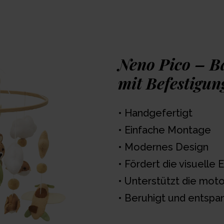
verbindet. Ein Bär, Wo
Kinderbett und regen di
Kindes an. Es ist einfac
und bringt Ruhe, Wärme
Ihres Kindes.
Neno Pico – B
mit Befestigu
Auszeichnungen
• Handgefertigt
• Einfache Montage
• Modernes Design
• Fördert die visuelle 
• Unterstützt die moto
• Beruhigt und entspa