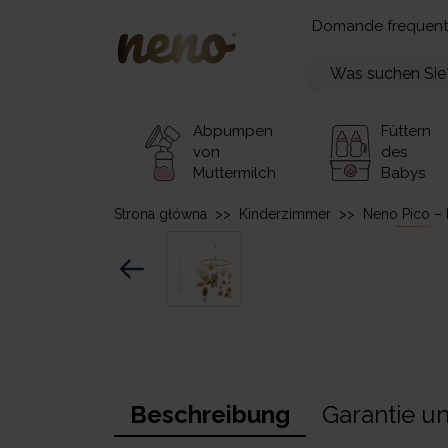
Domande frequent
Abpumpen
Füttern
von
des
Muttermilch
Babys
Strona główna
>>
Kinderzimmer
>>
Neno Pico – 
Beschreibung
Garantie u