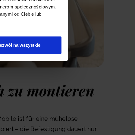
artnerom społecznościowym,
anymi od Ciebie lub
ezwól na wszystkie
h zu montieren
obile ist für eine mühelose
zipiert – die Befestigung dauert nur