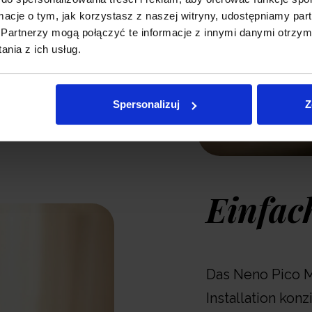
ormacje o tym, jak korzystasz z naszej witryny, udostępniamy p
des
Partnerzy mogą połączyć te informacje z innymi danymi otrzym
nia z ich usług.
den
t zu
gen
Spersonalizuj
Z
heiden.
Einfac
Das Neno Pico M
Installation kon