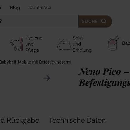
i
Blog
Contattaci
SUCHE
Hygiene
Spiel
Ba
und
und
Pflege
Erholung
Babybett-Mobile mit Befestigungsarm
Neno Pico –
Befestigung
49,00 €
Neno Pico
ist ein beza
nd Rückgabe
Technische Daten
natürliche Materialien m