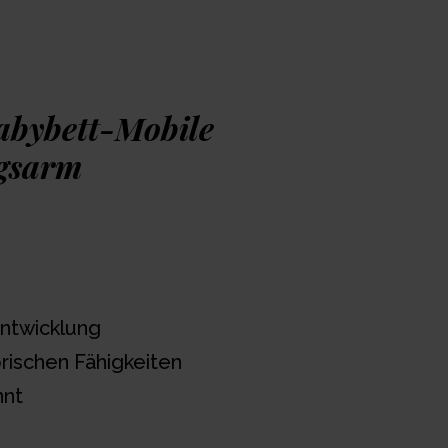
lken und Sterne schweben über dem
e visuelle und motorische Entwicklung des
h zu installieren und sicher in der Anwendung
 und einen Hauch von Magie in das Zimmer
abybett-Mobile
ngsarm
Entwicklung
rischen Fähigkeiten
nnt