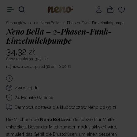
>>
Strona główna
Neno Bella – 2-Phasen-Funk-Einzelmilchpumpe
Neno Bella – 2-Phasen-Funk-
Einzelmilchpumpe
34,32 zł
Cena regularna: 34,32 zł
najniższa cena sprzed 30 dni: 0.00 €
Zwrot 14 dni
24 Monate Garantie
Darmowa dostawa
dla klubowiczów Neno od 99 zł
Die Milchpumpe
Neno Bella
wurde speziell für Mütter
entwickelt. Bevor der Milchpumpenmodus aktiviert wird,
stimuliert das Gerät die Brustdrüsen, um einen besseren