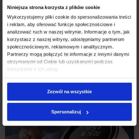
Niniejsza strona korzysta z plików cookie
Universell
Wykorzystujemy pliki cookie do spersonalizowania treści
i reklam, aby oferować funkcje społecznościowe i
analizować ruch w naszej witrynie. Informacje o tym, jak
Die Neno Bella Milchpumpe kann für Brüste jeder Größe
verwendet werden, sodass jede junge Mutter dieses Gerät
korzystasz z naszej witryny, udostępniamy partnerom
ohne Bedenken wählen kann.
społecznościowym, reklamowym i analitycznym.
Partnerzy mogą połączyć te informacje z innymi danymi
otrzymanymi od Ciebie lub uzyskanymi podczas
korzystania z ich usług.
Zezwól na wszystkie
Spersonalizuj