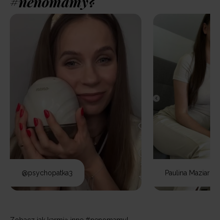
#nenomamy?
@psychopatka3
Paulina Maziarz
Zobacz jak karmią inne #nenomamy!