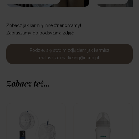
Zobacz jak karmią inne #nenomamy!
Zapraszamy do podsyłania zdjęć
Podziel się swoim zdjęciem jak karmisz
maluszka: marketing@neno.pl.
Zobacz też...