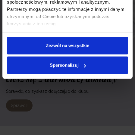
społecznościowym, reklamowym i analitycznym.
Partnerzy mogą połączyć te informacje z innymi danymi
otrzymanymi od Ciebie lub uzyskanymi podczas
korzystania z ich usług.
Zezwól na wszystkie
Zostań klubowiczem Neno i
Spersonalizuj
ciesz się z darmowej dostawy
Sprawdź, co zyskasz dołączając do klubu
Sprawdź