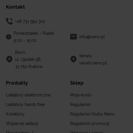
Kontakt
+48 731 594 301
Poniedziałek – Piątek
info@neno.pl
9:00 - 15:00
Biuro
Serwis
ul. Ujastek 5B,
serwis.neno.pl
31-752 Kraków
Produkty
Sklep
Laktatory elektroniczne
Moje konto
Laktatory hands free
Regulamin
Kolektory
Regulamin Klubu Neno
Wsparcie laktacji
Regulamin promocji
Sterylizatory /
Wsparcie i serwis