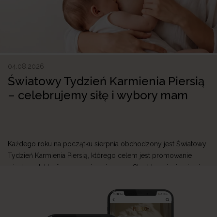
04.08.2026
Światowy Tydzień Karmienia Piersią
– celebrujemy siłę i wybory mam
Każdego roku na początku sierpnia obchodzony jest Światowy
Tydzień Karmienia Piersią, którego celem jest promowanie
wiedzy o laktacji oraz wspieranie mam. Choć karmienie piersią
jest naturalnym sposobem żywienia niemowlęcia, jego początki
mogą być wymagające. W Neno wierzymy, że każda mama
zasługuje na wsparcie, dlatego tworzymy produkty, które
ułatwiają przygodę z laktacją i sprawiają, że codzienne […]