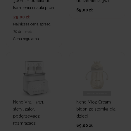
300ml – butelka do
do karmienia 3w1
karmienia i nauki picia
69,00 zł
29,00 zł
Najniższa cena sprzed
30 dni:
null
Cena regularna:
Neno Vita – 5w1,
Neno Mio2 Cream –
sterylizator,
bidon ze słomką dla
podgrzewacz,
dzieci
rozmrażacz
69,00 zł