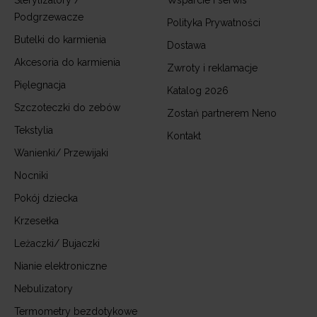
Podgrzewacze
Polityka Prywatności
Butelki do karmienia
Dostawa
Akcesoria do karmienia
Zwroty i reklamacje
Pięlegnacja
Katalog 2026
Szczoteczki do zebów
Zostań partnerem Neno
Tekstylia
Kontakt
Wanienki/ Przewijaki
Nocniki
Pokój dziecka
Krzesełka
Leżaczki/ Bujaczki
Nianie elektroniczne
Nebulizatory
Termometry bezdotykowe