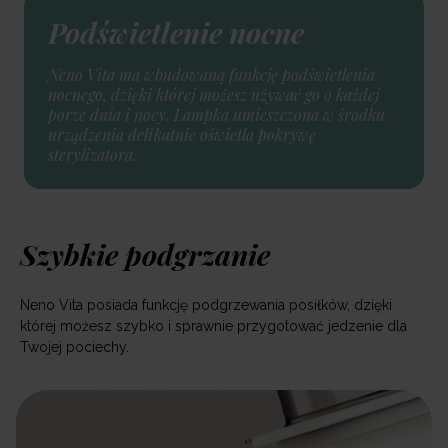
Podświetlenie nocne
Neno Vita ma wbudowaną funkcję podświetlenia
nocnego, dzięki której możesz używać go o każdej
porze dnia i nocy. Lampka umieszczona w środku
urządzenia delikatnie oświetla pokrywę
sterylizatora.
Szybkie podgrzanie
Neno Vita posiada funkcję podgrzewania posiłków, dzięki
której możesz szybko i sprawnie przygotować jedzenie dla
Twojej pociechy.