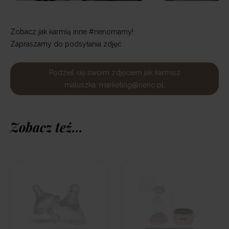
Zobacz jak karmią inne #nenomamy!
Zapraszamy do podsyłania zdjęć
Podziel się swoim zdjęciem jak karmisz
maluszka: marketing@neno.pl.
Zobacz też...