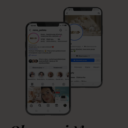
jest naturalnym sposobem żywienia niemowlęcia, jego początki
mogą być wymagające. W Neno wierzymy, że każda mama
zasługuje na wsparcie, dlatego tworzymy produkty, które
ułatwiają przygodę z laktacją i sprawiają, że codzienne […]