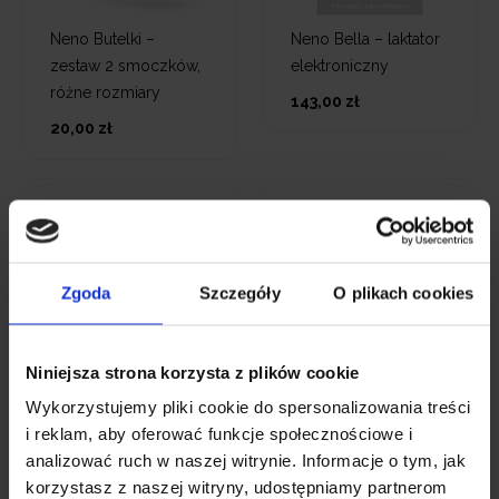
Neno Butelki –
Neno Bella – laktator
zestaw 2 smoczków,
elektroniczny
różne rozmiary
143,00 zł
20,00 zł
Zgoda
Szczegóły
O plikach cookies
Neno Uno –
Neno Muszle – 2
Niniejsza strona korzysta z plików cookie
dwufazowy
muszle do laktatorów
Wykorzystujemy pliki cookie do spersonalizowania treści
bezprzewodowy
139,00 zł
i reklam, aby oferować funkcje społecznościowe i
laktator elektroniczny
analizować ruch w naszej witrynie. Informacje o tym, jak
149,00 zł
korzystasz z naszej witryny, udostępniamy partnerom