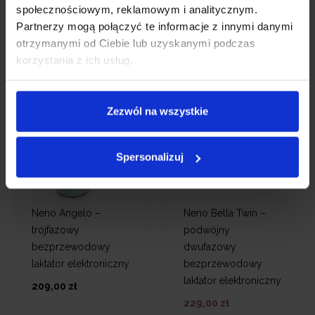
Najniższa cena sprzed
społecznościowym, reklamowym i analitycznym.
Partnerzy mogą połączyć te informacje z innymi danymi
30 dni:
null
otrzymanymi od Ciebie lub uzyskanymi podczas
Cena regularna:
179,00
korzystania z ich usług.
zł
Zezwól na wszystkie
Spersonalizuj
Neno Angelo –
Neno Bella Twin –
trójfazowy
podwójny
bezprzewodowy
dwufazowy
laktator elektroniczny
bezprzewodowy
laktator elektroniczny
209,00 zł
229,00 zł