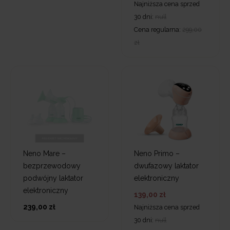
Najniższa cena sprzed
30 dni:
null
Cena regularna:
299,00
zł
Neno Mare –
Neno Primo –
bezprzewodowy
dwufazowy laktator
podwójny laktator
elektroniczny
elektroniczny
139,00 zł
239,00 zł
Najniższa cena sprzed
30 dni:
null